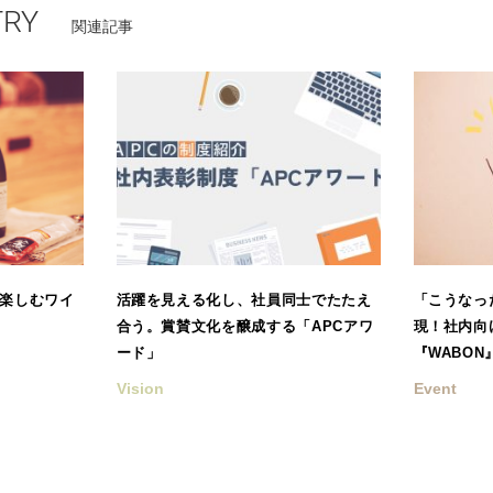
TRY
関連記事
楽しむワイ
活躍を見える化し、社員同士でたたえ
「こうなっ
合う。賞賛文化を醸成する「APCアワ
現！社内向
ード」
『WABON
Vision
Event