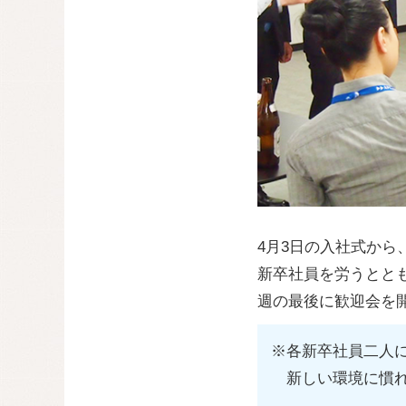
4月3日の入社式か
新卒社員を労うととも
週の最後に歓迎会を
※各新卒社員二人
新しい環境に慣れ