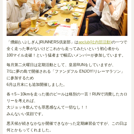
「燻銀(いぶしぎん)RUNNERS倶楽部」は
apclub(社内部活動)
の一つで
全く走った事がないけどこれから走ってみたいという初心者から
100マイル走破！という猛者まで幅広いメンバーが参加しています。
毎月第二火曜日は定期活動として、皇居RUNをしていますが、
7/1に夢の島で開催される「ファンダフル ENJOY!リレーマラソン」
に参加するため
6月は月末にも追加開催しました。
各々5～10kmを走った後のビールは格別の一言！RUNで消費したカロ
リーを考えれば、
大ジョッキ飲んでも罪悪感なんて一切なし！！
みんないい笑顔です。
悪天候が続きなかなか開催できなかった定期練習会ですが、この日は
何とかもってくれました。