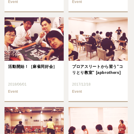
Event
Event
活動開始！［麻雀同好会］
プロアスリートから習う"コ
リとり教室" [apbrothers]
2018/06/01
2017/12/18
Event
Event