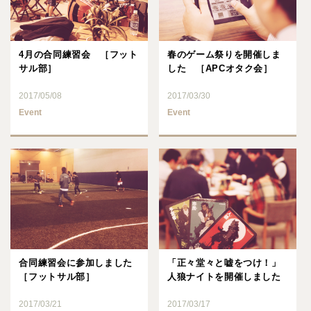
4月の合同練習会 ［フット
春のゲーム祭りを開催しま
サル部］
した ［APCオタク会］
2017/05/08
2017/03/30
Event
Event
合同練習会に参加しました
「正々堂々と嘘をつけ！」
［フットサル部］
人狼ナイトを開催しました
2017/03/21
2017/03/17