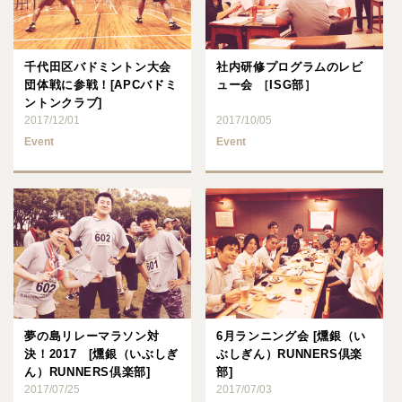
千代田区バドミントン大会
社内研修プログラムのレビ
団体戦に参戦！[APCバドミ
ュー会 ［ISG部］
ントンクラブ]
2017/12/01
2017/10/05
Event
Event
夢の島リレーマラソン対
6月ランニング会 [燻銀（い
決！2017 [燻銀（いぶしぎ
ぶしぎん）RUNNERS倶楽
ん）RUNNERS倶楽部]
部]
2017/07/25
2017/07/03