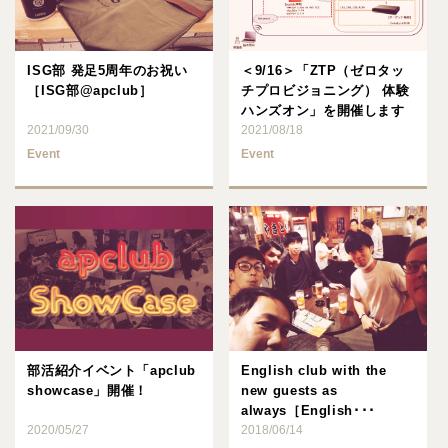
ISG部 発足5周年のお祝い
＜9/16＞「ZTP（ゼロタッ
［ISG部@apclub］
チプロビジョニング） 体験
ハンズオン」を開催します
2021/09/30
2021/08/18
Event
Event
部活紹介イベント「apclub
English club with the
showcase」開催！
new guests as
always［English･･･
2020/05/27
2018/06/14