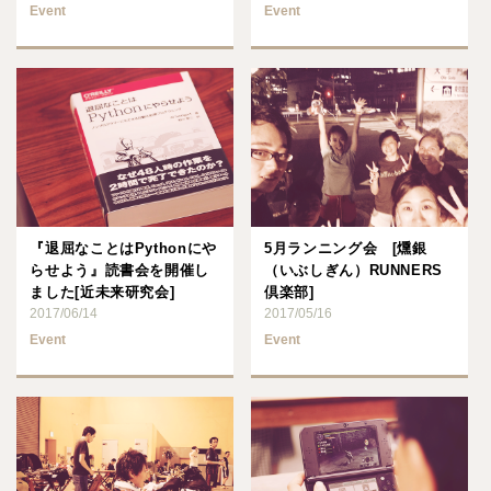
Event
Event
『退屈なことはPythonにや
5月ランニング会 [燻銀
らせよう』読書会を開催し
（いぶしぎん）RUNNERS
ました[近未来研究会]
倶楽部]
2017/06/14
2017/05/16
Event
Event