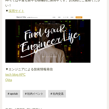
APCでは中途も新卒も積極的に採用中です。お気軽にご連絡くださ
い！
▼
採用サイト
▼エンジニアによる技術情報発信
tech blog APC
Qiita
apclub
社内イベント
社内交流