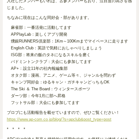
入社したメンバーもいれば、古参メンバーもおり、注目度の高さを感
じました。
ちなみに現在はこんな同好会・部があります。
麻雀部：一番活発に活動してます
APPlayLab：楽しくアプリ開発
燻銀RUNNERS倶楽部：1Km～100Kmまでマイペースに走ります
English Club：英語で気軽におしゃべりしましょう
ISG部：将来の飯のタネになるスキルを磨く
バドミントンクラブ：大会にも参加してます
AP+：設立11年の社内報編集部
オタク部：漫画、アニメ、ゲーム等々、ジャンルを問わず
キャンプ同好会：ゆるキャン・ガチキャンどっちもOK
The Ski ＆ The Board：ウィンタースポーツ
ダーツ部：今年1月に部へ昇格
フットサル部：大会にも参加してます
ブロブにも活動報告を載せていますので、ぜひご覧ください！
https://www.ap-com.co.jp/blog/?s=apclub&post_type=post
* * * *