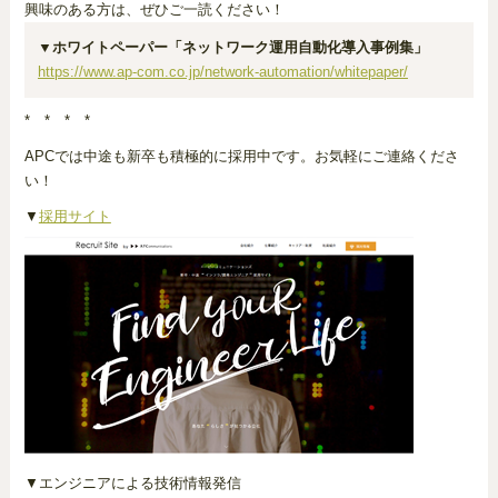
興味のある方は、ぜひご一読ください！
▼ホワイトペーパー「ネットワーク運用自動化導入事例集」
https://www.ap-com.co.jp/network-automation/whitepaper/
* * * *
APCでは中途も新卒も積極的に採用中です。お気軽にご連絡くださ
い！
▼
採用サイト
▼エンジニアによる技術情報発信