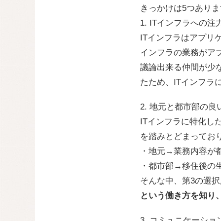
きっかけは5つありま
1. ITインフラへの注
ITインフラはアプリ
インフラの業務がアプ
議論出来る仲間が少
たため、ITインフラ
2. 地元と都市部の
ITインフラに特化
を踏みとどまってお
・地元→業務内容が
・都市部→移住後の
そんな中、第3の選択
という働き方を知り
3. コミュニケーシ