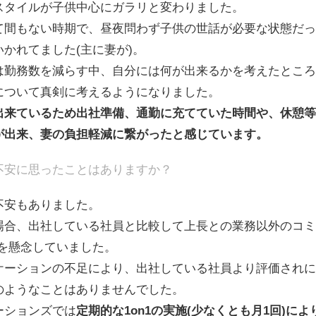
スタイルが子供中心にガラリと変わりました。
て間もない時期で、昼夜問わず子供の世話が必要な状態だっ
かれてました(主に妻が)。
は勤務数を減らす中、自分には何が出来るかを考えたところ
について真剣に考えるようになりました。
出来ているため出社準備、通勤に充てていた時間や、休憩等
が出来、妻の負担軽減に繋がったと感じています。
不安に思ったことはありますか？
不安もありました。
場合、出社している社員と比較して上長との業務以外のコミ
を懸念していました。
ケーションの不足により、出社している社員より評価されに
のようなことはありませんでした。
ーションズでは
定期的な1on1の実施(少なくとも月1回)に