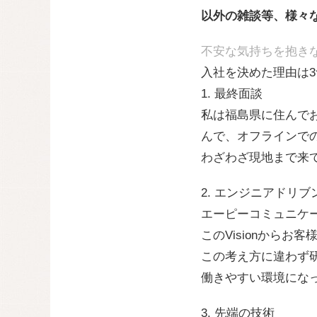
以外の雑談等、様々
不安な気持ちを抱き
入社を決めた理由は
1. 最終面談
私は福島県に住んで
んで、オフラインで
わざわざ現地まで来
2. エンジニアドリブ
エーピーコミュニケー
このVisionから
この考え方に違わず
働きやすい環境にな
3. 先端の技術