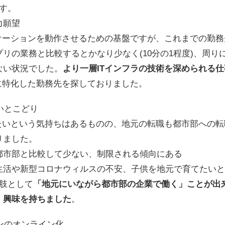
す。
力願望
ケーションを動作させるための基盤ですが、これまでの勤務
リの業務と比較するとかなり少なく(10分の1程度)、周りに
ない状況でした。
より一層ITインフラの技術を深められる
に特化した勤務先を探しておりました。
良いとこどり
したいという気持ちはあるものの、地元の転職も都市部への
りました。
都市部と比較して少ない、制限される傾向にある
生活や新型コロナウィルスの不安、子供を地元で育てたいと
肢として
「地元にいながら都市部の企業で働く」ことが出
、興味を持ちました
。
ョンのオンライン化