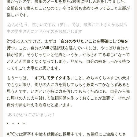
募だったので、募集のメールを見た2秒後に申し込みをしてました。
全部自分で選んだことなので、今は苦労も含めてやってること全部が
楽しいです。
-なんかもう、眩しいですね（笑）。では、最後に井上さんから就活
中の学生さんにアドバイスをお願いします
2つあるんですけど、まずは「
自分のやりたいことを明確にして軸を
持つ
」こと。自分のWillで選択肢を選んでいくには、やっぱり自分の
軸が必要。そうじゃないと他責というか、やらされてる感じになって
どんどん面白くなくなってしまう。だから、自分の軸をしっかり持つ
ってすごく大事だと思います。
もう一つは、「
ギブしてテイクする
」こと。めちゃくちゃすごい天才
でもない限り、周りの人に力を貸してもらう必要ってかならずあると
思うんです。いざという時に力を借してもらうためにも、自分から先
に周りの人に力を貸して信頼関係を作っておくことが重要で、それが
自分の夢を叶える近道だと思います。
-ありがとうございました！
* * * *
APCでは新卒も中途も積極的に採用中です。お気軽にご連絡くださ