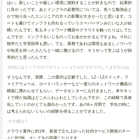
はい。新しいことや厳しい環境に挑戦することが好きなので、結果的
に良かったです。あとインフラの必要性については、色々な勉強会と
かで知り合ったエンジニアの方々の影響が大きかったと思います。コ
ードも書けてインフラも作れるっていうスーパーマンみたいな人が結
構いたんです。私もネットワーク機器やクラウドを触ったりはしてた
んですが、インフラをいじるのってお金がかかるんですよね。それに
独学だと学習効率も悪い。でも、業務であれば環境もあるしノウハウ
や知見を持った人たちと一緒に働けるので、そうやって学ぶほうが効
率的だと思ったんです。
-社内にはインフラのプロフェッショナルがゴロゴロしてますからね
そうなんです。実際、この選択は正解でした。L2・L3スイッチ、フ
ァイアウォール、ロードバランサーなど一通りのネットワーク機器の
構築に携わらせてもらい、データセンターにも行きました。本やネッ
トで得た知識はどこかふわふわとしていたんですが、この経験で具体
化していくのがとても面白かったです。あの6ヶ月間で、学生の時に
は考えられないくらいの経験を得ることができました。
-その後は？
クラウド案件に約1年、新規で立ち上がった社内サービス開発のチー
ムに約3年、そして今の部署になります。