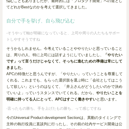
悩むこともありましたが、最終的には「プロダクト開発」への道とし
てどれがBestなのかを考えて選択してきました。
自分で手を挙げ、自ら飛び込む
-そうやって軸が明確になっていると、上司や周りの人たちもサポー
トしやすそうですね
そうかもしれません。今考えていることややりたいと思っていること
は、周りの人、特に上司には話すようにしていましたし、
「やりたい
です」って言うだけじゃなくて、そっちに進むための準備は常にして
きました
。
APCの特徴だと思うんですが、「やりたい」っていうことを尊重して
くれる。これまでも、もらった選択肢を選ぶ時に「会社としてはこう
して欲しい」というのはなくて、「井上さんがどうしたいのかで決め
ていいよ」っていうスタンスでいてくれる。だから、
やりたいことを
明確に持ってる人にとって、APCはすごく働きやすい
と思います。
-言ったもの勝ち、手を上げたもの勝ち、って感じですね
今のUniversal Product-development Sectionは、異動のタイミングで
主幹の執行役員に直談判に行ったし、その前の社内サービス開発は公