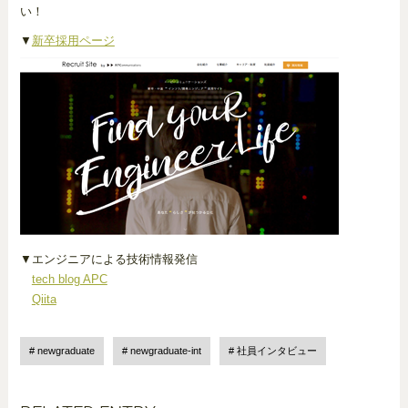
い！
▼
新卒採用ページ
▼エンジニアによる技術情報発信
tech blog APC
Qiita
newgraduate
newgraduate-int
社員インタビュー