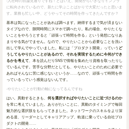
-入社時の目論見通りですね！とはいえ、開発からいきなりインフラ
に転向されているので、新たに学ぶことばかりで大変だったと思いま
す。業務も忙しい中、どうやってその時間を作ってきたんですか？
基本は気になったことがあれば調べます。納得するまで気が済まない
タイプなので、隙間時間にスマホで調べたり。私の場合、やりたくな
いことをやろうとすると「頑張って時間を作る」という発想になりあ
まりやる気がでません。なので、やりたいことから必要なことを洗い
出して学んでやっていました。私には「プロダクト開発」っていう
ど
うしてもやりたいことがあるので、それを実現するために今何ができ
るかを考えて
、本を読んだりSNSで情報を集めたり資格を取ったりし
ているんです。苦手な分野だとしても、やりたいことのために必要で
あればそんなに苦に感じないというか……なので、頑張って時間を作
っているっていう感覚はないんです。
-やりたいことが行動の軸になってるんですね
はい。異動するときも、
何を選択すればやりたいことに近づけるのか
を常に考えていました。ありがたいことに、異動のタイミングで毎回
魅力的な選択肢をもらってきました。ネットワークのスキルをより深
める道、リーダーとしてキャリアアップ、軌道に乗っている自社プロ
ダクトの開発……