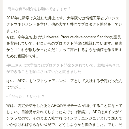
-簡単な自己紹介をお願いできますか？
2018年に新卒で入社した井上です。大学院では情報工学とプロジェ
クトマネジメントを学び、他の大学と共同でプロダクト開発をしてい
ました。
今は、今年立ち上げたUniversal Product-development Sectionの室長
を背任していて、ゼロからのプロダクト開発に挑戦しています。顧客
から「これが欲しかったんだ！」って言われるような価値を作り出す
ために奮闘中です。
-井上さんは大学院ではプロダクト開発をされていて、就職時もそれ
ができることを軸にされていたと聞きました
はい、APCにもソフトウェアエンジニアとして入社する予定だったん
ですが……
-「だった」というと？
実は、内定受諾をしたあとAPCの開発チームが縮小することになって
しまい、目論見が外れてしまったんです（苦笑）。APCはメインがイ
ンフラなので、そのまま入社すればインフラエンジニアとして進んで
いかなければならない状況で、どうしようかと悩みました。でも、開