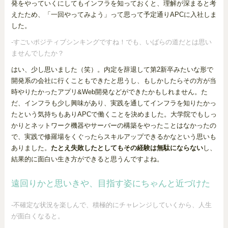
発をやっていくにしてもインフラを知っておくと、理解が深まると考
えたため、「一回やってみよう」って思って予定通りAPCに入社しま
した。
-すごいポジティブシンキングですね！でも、いばらの道だとは思い
ませんでしたか？
はい、少し思いました（笑）。内定を辞退して第2新卒みたいな形で
開発系の会社に行くこともできたと思うし、もしかしたらその方が当
時やりたかったアプリ&Web開発などができたかもしれません。た
だ、インフラも少し興味があり、実践を通してインフラを知りたかっ
たという気持ちもありAPCで働くことを決めました。大学院でもしっ
かりとネットワーク機器やサーバーの構築をやったことはなかったの
で、実践で修羅場をくぐったらスキルアップできるかなという思いも
ありました。
たとえ失敗したとしてもその経験は無駄にならない
し、
結果的に面白い生き方ができると思うんですよね。
遠回りかと思いきや、目指す姿にちゃんと近づけた
-不確定な状況を楽しんで、積極的にチャレンジしていくから、人生
が面白くなると。