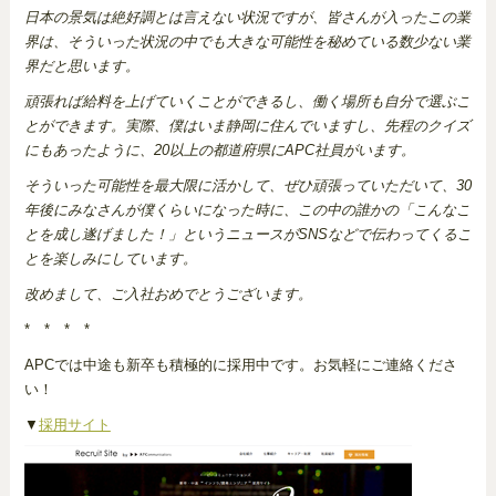
日本の景気は絶好調とは言えない状況ですが、皆さんが入ったこの業
界は、そういった状況の中でも大きな可能性を秘めている数少ない業
界だと思います。
頑張れば給料を上げていくことができるし、働く場所も自分で選ぶこ
とができます。実際、僕はいま静岡に住んでいますし、先程のクイズ
にもあったように、20以上の都道府県にAPC社員がいます。
そういった可能性を最大限に活かして、ぜひ頑張っていただいて、30
年後にみなさんが僕くらいになった時に、この中の誰かの「こんなこ
とを成し遂げました！」というニュースがSNSなどで伝わってくるこ
とを楽しみにしています。
改めまして、ご入社おめでとうございます。
* * * *
APCでは中途も新卒も積極的に採用中です。お気軽にご連絡くださ
い！
▼
採用サイト