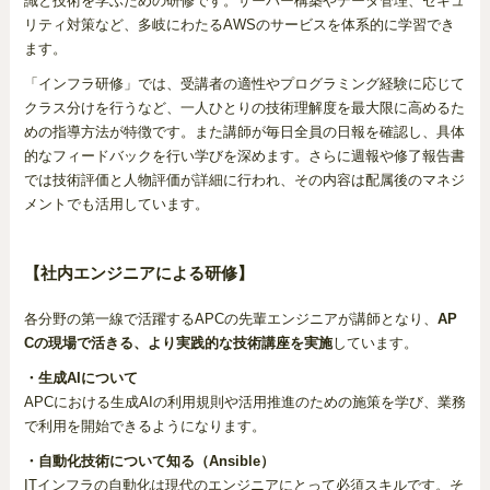
識と技術を学ぶための研修です。サーバー構築やデータ管理、セキュ
リティ対策など、多岐にわたるAWSのサービスを体系的に学習でき
ます。
「インフラ研修」では、受講者の適性やプログラミング経験に応じて
クラス分けを行うなど、一人ひとりの技術理解度を最大限に高めるた
めの指導方法が特徴です。また講師が毎日全員の日報を確認し、具体
的なフィードバックを行い学びを深めます。さらに週報や修了報告書
では技術評価と人物評価が詳細に行われ、その内容は配属後のマネジ
メントでも活用しています。
【社内エンジニアによる研修】
各分野の第一線で活躍するAPCの先輩エンジニアが講師となり、
AP
Cの現場で活きる、より実践的な技術講座を実施
しています。
・生成AIについて
APCにおける生成AIの利用規則や活用推進のための施策を学び、業務
で利用を開始できるようになります。
・自動化技術について知る（Ansible）
ITインフラの自動化は現代のエンジニアにとって必須スキルです。そ