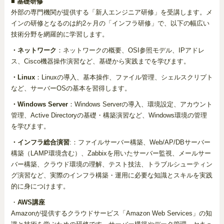
■ 基礎研修
外部の専門機関が提供する「新人エンジニア研修」を受講します。メ
インの研修となるのは約2ヶ月の「インフラ研修」で、以下の幅広い
技術分野を網羅的に学習します。
・ネットワーク
：ネットワークの概要、OSI参照モデル、IPアドレ
ス、Cisco機器操作演習など、基礎から実践までを学びます。
・Linux
：Linuxの導入、基本操作、ファイル管理、シェルスクリプト
など、サーバーOSの基本を習得します。
・Windows Server
：Windows Serverの導入、環境設定、アカウント
管理、Active Directoryの基礎・構築演習など、Windows環境の管理
を学びます。
・インフラ総合演習
:：ファイルサーバー構築、Web/AP/DBサーバー
構築（LAMP環境含む）、Zabbixを用いたサーバー監視、メールサー
バー構築、クラウド環境の理解、テスト技法、トラブルシューティン
グ演習など、実際のインフラ構築・運用に必要な知識とスキルを実践
的に身につけます。
・
AWS講座
Amazonが提供するクラウドサービス「Amazon Web Services」の知