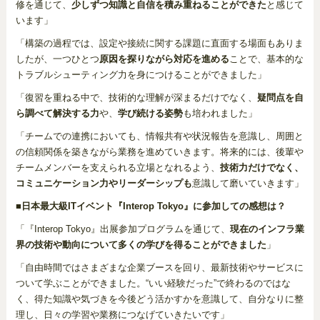
修を通じて、
少しずつ知識と自信を積み重ねることができた
と感じて
います」
「構築の過程では、設定や接続に関する課題に直面する場面もありま
したが、一つひとつ
原因を探りながら対応を進める
ことで、基本的な
トラブルシューティング力を身につけることができました」
「復習を重ねる中で、技術的な理解が深まるだけでなく、
疑問点を自
ら調べて解決する力
や、
学び続ける姿勢
も培われました」
「チームでの連携においても、情報共有や状況報告を意識し、周囲と
の信頼関係を築きながら業務を進めていきます。将来的には、後輩や
チームメンバーを支えられる立場となれるよう、
技術力だけでなく、
コミュニケーション力やリーダーシップも
意識して磨いていきます」
■
日本最大級ITイベント『Interop Tokyo』に参加しての感想は？
「『Interop Tokyo』出展参加プログラムを通じて、
現在のインフラ業
界の技術や動向について多くの学びを得ることができました
」
「自由時間ではさまざまな企業ブースを回り、最新技術やサービスに
ついて学ぶことができました。“いい経験だった”で終わるのではな
く、得た知識や気づきを今後どう活かすかを意識して、自分なりに整
理し、日々の学習や業務につなげていきたいです」