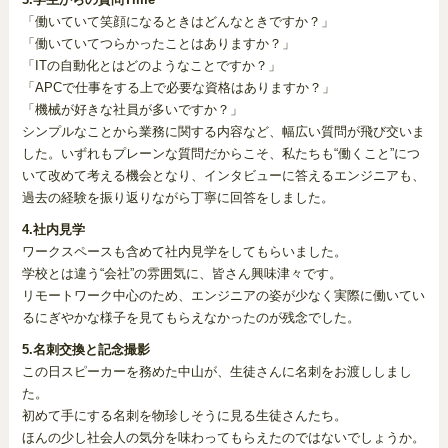
「働いていて笑顔になるときはどんなときですか？」
「働いていてつらかったことはありますか？」
「ITの自動化とはどのようなことですか？」
「APCで仕事をする上で必要な資格はありますか？」
「機械が好きな社員が多いですか？」
シンプルなことから業務に関する内容など、幅広い質問が飛び交いま
した。いずれもプレーンな質問だからこそ、私たちも“働くこと”につ
いて改めて考える機会となり、インタビューに答えるエンジニアも、
過去の経験を振り返りながら丁寧に回答をしました。
4.社内見学
ワークスペースも含めて社内見学をしてもらいました。
学校とは違う“会社”の雰囲気に、皆さん興味津々です。
リモートワーク中心のため、エンジニアの姿が少なく実際に働いてい
るにぎやかな様子を見てもらえなかったのが残念でした。
5.名刺交換と記念撮影
この日スピーカーを務めた中山が、生徒さんに名刺をお渡ししまし
た。
初めて手にする名刺を物珍しそうに見る生徒さんたち。
ほんの少し社会人の気分を味わってもらえたのではないでしょうか。