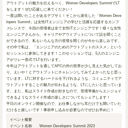
アウトプットの魅力を伝えるべく、Women Developers SummitでLT
をします！ぜひ応援しに来てください！
一度は聞いたことがあるデブサミ！そこから派生した「Women Deve
lopers Summit」は女性ITエンジニアの学びと活躍を応援するカンフ
ァレンスで、今回の登壇者は全て女性ITエンジニアです！
様々な女性
エンジニアさんから、キャリアやアウトプットについて話を聞くこと
ができるので、私もいろんな方の登壇を聞くのが今から楽しみです。
その中で私は、「エンジニアのためのアウトプットのススメ」という
セッションに参加してきます！このセッションでは、5人のエンジニ
アがリレー形式でLTを行います。
今年はアウトプットを通してAPCの外の世界が少し見えた気がしてお
り、えいや！とアウトプットにチャレンジしてみてよかったなと思っ
ています。
LTに対するハードルを下げれるような、コミュニティでア
ウトプットすることの魅力が伝わるような、LTにしたいと思っていま
す。
また、私はスライド作成が好きなので、登壇準備からエンジョイ
できるようなスライド作成の楽しさについてもシェアします！
平日のオンライン開催なので、お仕事しながら耳だけでも聞いていた
だけると嬉しいです！事前申し込みが必要なのでぜひお早めに！
イベント概要
イベント名称 Women Developers Summit 2023