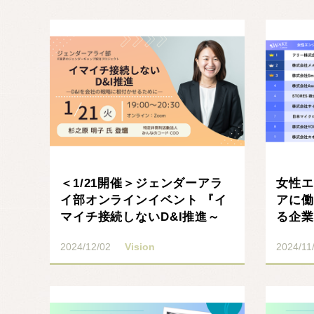
記事を読む
＜1/21開催＞ジェンダーアラ
女性エ
イ部オンラインイベント 『イ
アに働
マイチ接続しないD&I推進～
る企業
D&Iを会社の･･･
出！
2024/12/02
Vision
2024/11
記事を読む