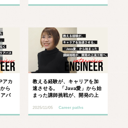
Pアカ
教える経験が、キャリアを加
験から
速させる。 「Java愛」から始
リアパ
まった講師挑戦が、開発の上
流工程へ。
2025/11/05
Career paths