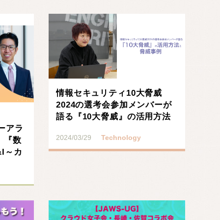
情報セキュリティ10大脅威
2024の選考会参加メンバーが
語る『10大脅威』の活用方法
ダーアラ
と 脅威事例
2024/03/29
Technology
 『数
I～カ