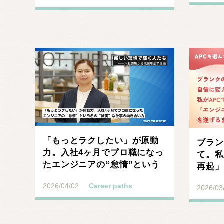
記事を読む
「もっとラクしたい」が原動
ブラン
力。入社4ヶ月でプロ職になっ
て。私
たエンジニアの“怠惰”という
再起」
名の“誠実”な仕事･･･
選んだ
2026/04/02
Career paths
2026/03