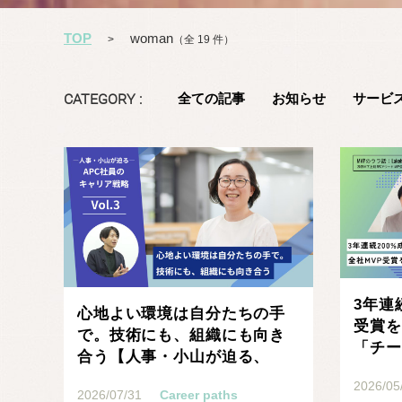
TOP
woman
>
（全 19 件）
CATEGORY :
全ての記事
お知らせ
サービ
記事を読む
3年連
心地よい環境は自分たちの手
受賞を
で。技術にも、組織にも向き
「チー
合う【人事・小山が迫る、
APC社員のキャリア戦略･･･
2026/05
2026/07/31
Career paths