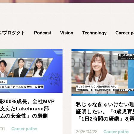
ス/プロダクト
Podcast
Vision
Technology
Career p
続200%成長。全社MVP
私じゃなきゃいけない
支えたLakehouse部
証明したい。「0歳児育
ムの安全性」の裏側
「1日2時間の研鑽」を
せる、プロとしての･･･
/01
Career paths
2026/04/28
Career paths