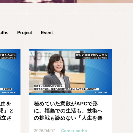
aths
Project
Event
理由を
秘めていた意欲がAPCで形
児」と
に。福島での生活も、技術へ
両立さ
の挑戦も諦めない「人生を楽
しむ働き方」
2026/04/07
Career paths