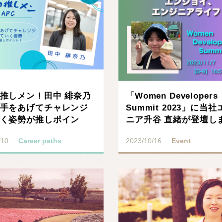
推しメン！田中 緋奈乃
「Women Developers
手をあげてチャレンジ
Summit 2023」に当
く姿勢が推しポイン
ニア升谷 直緒が登壇し
/10
Career paths
2023/10/16
Event