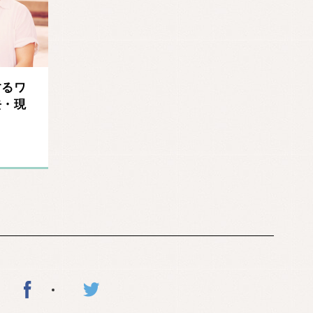
するワ
去・現