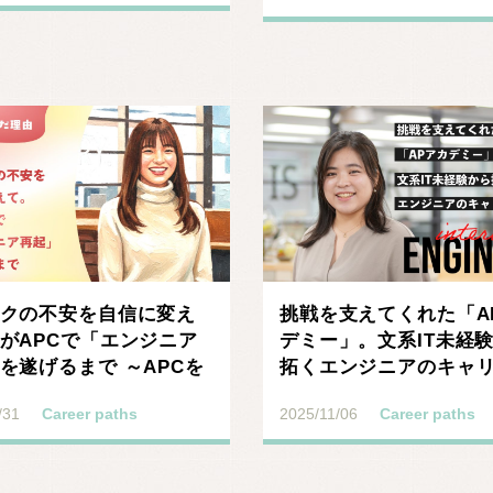
クの不安を自信に変え
挑戦を支えてくれた「A
がAPCで「エンジニア
デミー」。文系IT未経
を遂げるまで ～APCを
拓くエンジニアのキャ
理由 #2
ス
/31
Career paths
2025/11/06
Career paths