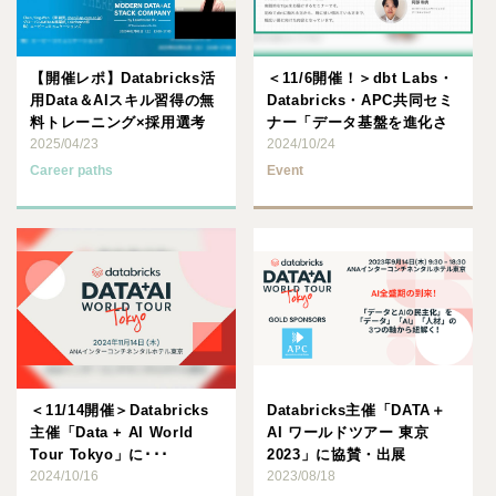
【開催レポ】Databricks活
＜11/6開催！＞dbt Labs・
用Data＆AIスキル習得の無
Databricks・APC共同セミ
料トレーニング×採用選考
ナー「データ基盤を進化さ
「Data ･･･
2025/04/23
せる･･･
2024/10/24
Career paths
Event
＜11/14開催＞Databricks
Databricks主催「DATA＋
主催「Data + AI World
AI ワールドツアー 東京
Tour Tokyo」に･･･
2023」に協賛・出展
2024/10/16
2023/08/18