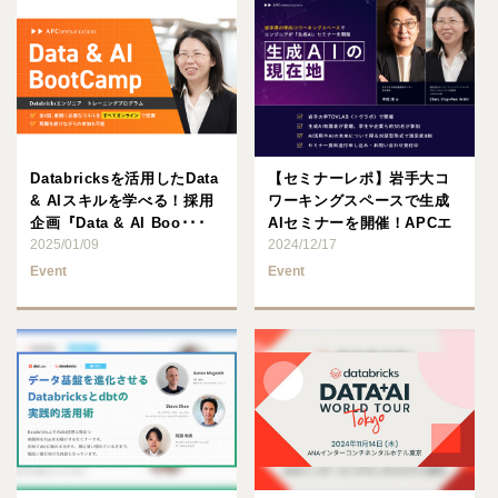
Databricksを活用したData
【セミナーレポ】岩手大コ
& AIスキルを学べる！採用
ワーキングスペースで生成
企画『Data & AI Boo･･･
AIセミナーを開催！APCエ
2025/01/09
ンジニアが生成AI有識者･･･
2024/12/17
Event
Event