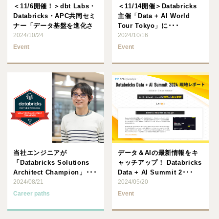
＜11/6開催！＞dbt Labs・
＜11/14開催＞Databricks
Databricks・APC共同セミ
主催「Data + AI World
ナー「データ基盤を進化さ
Tour Tokyo」に･･･
せる･･･
2024/10/24
2024/10/16
Event
Event
当社エンジニアが
データ＆AIの最新情報をキ
「Databricks Solutions
ャッチアップ！ Databricks
Architect Champion」･･･
Data + AI Summit 2･･･
2024/08/21
2024/05/20
Career paths
Event