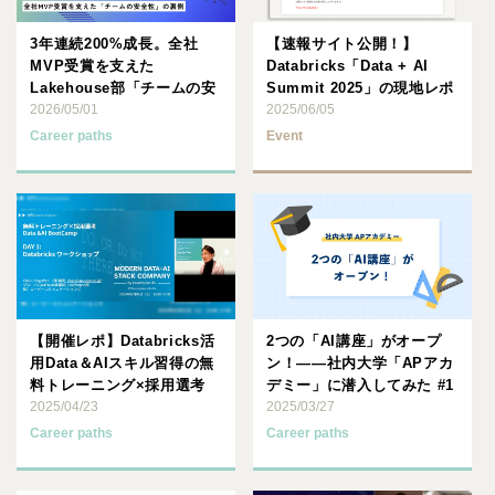
3年連続200%成長。全社
【速報サイト公開！】
MVP受賞を支えた
Databricks「Data + AI
Lakehouse部「チームの安
Summit 2025」の現地レポ
全性」の裏側
2026/05/01
ート･･･
2025/06/05
Career paths
Event
【開催レポ】Databricks活
2つの「AI講座」がオープ
用Data＆AIスキル習得の無
ン！――社内大学「APアカ
料トレーニング×採用選考
デミー」に潜入してみた #1
「Data ･･･
2025/04/23
2025/03/27
Career paths
Career paths