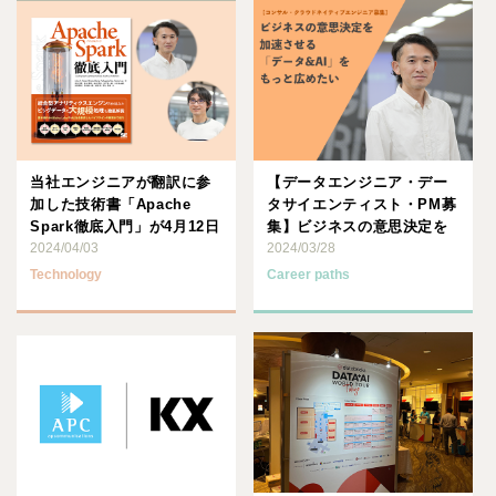
当社エンジニアが翻訳に参
【データエンジニア・デー
加した技術書「Apache
タサイエンティスト・PM募
Spark徹底入門」が4月12日
集】ビジネスの意思決定を
に発売！
2024/04/03
加速させる「データ
2024/03/28
&AI」･･･
Technology
Career paths