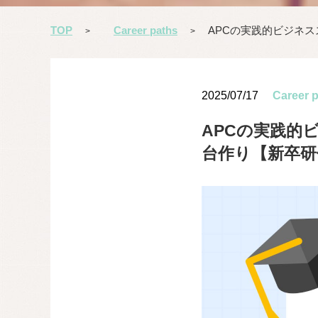
TOP
Career paths
APCの実践的ビジネ
>
>
2025/07/17
Career 
APCの実践的
台作り【新卒研