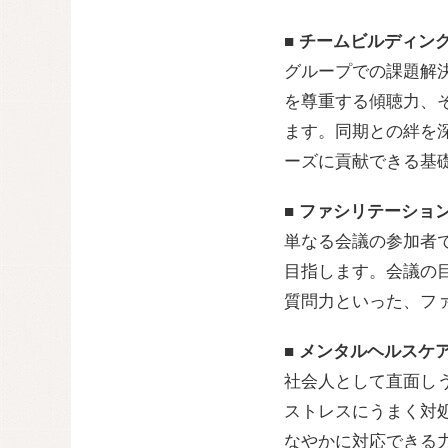
■
チームビルディン
グループでの課題解
を尊重する傾聴力、
ます。同期との絆を
ーズに貢献できる基
■ ファシリテーショ
単なる会議の参加者
目指します。会議の
質問力といった、フ
■ メンタルヘルスケ
社会人として直面し
ストレスにうまく対
なやかに対応できる