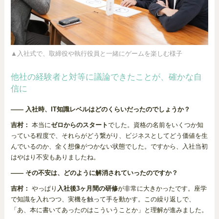
▲入社式で、取締役や執行役員と一緒にゲームを楽しむ様子
他社の経験者と対等に議論できたことが、確かな自
信に
―― 入社時、IT知識レベルはどのくらいだったのでしょうか？
吉村：
本当に
ゼロからのスタート
でした。資格の名前をいくつか知
っている程度で、それらがどう繋がり、ビジネスとしてどう価値を生
んでいるのか、全く想像がつかない状態でした。ですから、入社当初
はやはり不安もありましたね。
―― その不安は、どのように解消されていったのですか？
吉村：
やっぱり
入社後3ヶ月間の研修
が非常に大きかったです。座学
で知識を入れつつ、実機を触って手を動かす。この繰り返しで、
「あ、本に書いてあったのはこういうことか」と理解が進みました。