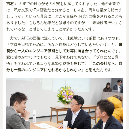
吉村：
面接での対応がその不安を払拭してくれました。他の企業で
は、私が文系でIT未経験だと分かると「じゃあ、簡単な話から始めま
しょうか」といった具合に、どこか目線を下げた面接をされることも
ありました。もちろん配慮だとは思うのですが、「未経験者扱い」さ
れているな、と感じてしまうことが多かったんです。
一方で、APCの面接は違っていて。未経験という前提はありつつも、
「プロを目指すために、あなた自身はどうしていきたいか？」と、
最
初から一人のエンジニア候補として対等に向き合ってくれた
んです。
変に甘やかすわけでもなく、見下すわけでもない。「プロになる覚
悟」を問われているような真摯な姿勢を感じて、
「この会社なら、自
分も一流のエンジニアになれるかもしれない」
と思えたんです。