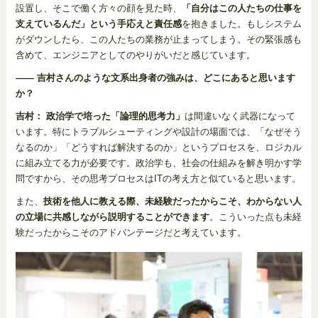
設置し、そこで働く方々の顔を見た時、
「自分はこの人たちの仕事を
支えているんだ」という手応えと責任感
を抱きました。もしシステム
がダウンしたら、この人たちの業務が止まってしまう。その緊張感も
含めて、エンジニアとしてのやりがいだと感じています。
―― 吉村さんのような文系出身者の強みは、どこにあると思います
か？
吉村：
政治学で培った「論理的思考力」
は間違いなく武器になって
います。特にトラブルシューティングや設計の場面では、「なぜそう
なるのか」「どうすれば解決するのか」というプロセスを、ロジカル
に組み立てる力が必要です。政治学も、社会の仕組みを解き明かす学
問ですから、その思考プロセスはITの考え方と似ていると思います。
また、
技術を他人に教える際、未経験だったからこそ、わからない人
の立場に共感しながら説明することができます
。こういった点も未経
験だったからこそのアドバンテージだと考えています。