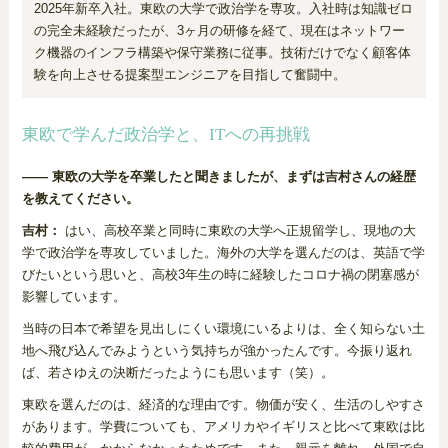
2025年新卒入社。東欧の大学で政治学を専攻。入社時は知識ゼロ
の完全未経験だったが、3ヶ月の研修を経て、現在はネットワー
ク機器のインフラ構築や保守業務に従事。技術だけでなく顧客体
験を向上させる提案型エンジニアを目指して奮闘中。
東欧で学んだ政治学と、ITへの再挑戦
―― 東欧の大学を卒業したと聞きましたが、まずは吉村さんの経歴
を教えてください。
吉村：
はい、高校卒業と同時に東欧の大学へ正規留学し、現地の大
学で政治学を専攻していました。海外の大学を選んだのは、英語で学
びたいという思いと、高校3年生の時に経験したコロナ禍の閉塞感が
影響しています。
当時の日本で希望を見出しにくい環境にいるよりは、全く知らない土
地へ飛び込んでみようという気持ちが強かったんです。今振り返れ
ば、若さゆえの決断だったようにも思います（笑）。
東欧を選んだのは、経済的な理由です。物価が安く、生活のしやすさ
があります。学費についても、アメリカやイギリスと比べて東欧は比