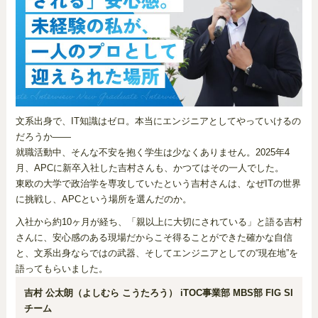
文系出身で、IT知識はゼロ。本当にエンジニアとしてやっていけるの
だろうか――
就職活動中、そんな不安を抱く学生は少なくありません。2025年4
月、APCに新卒入社した吉村さんも、かつてはその一人でした。
東欧の大学で政治学を専攻していたという吉村さんは、なぜITの世界
に挑戦し、APCという場所を選んだのか。
入社から約10ヶ月が経ち、「親以上に大切にされている」と語る吉村
さんに、安心感のある現場だからこそ得ることができた確かな自信
と、文系出身ならではの武器、そしてエンジニアとしての“現在地”を
語ってもらいました。
吉村 公太朗（よしむら こうたろう） iTOC事業部 MBS部 FIG SI
チーム