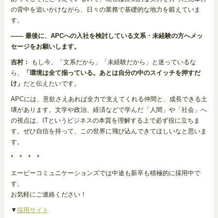
の背中を追いかけながら、日々の業務で基礎的な地力を鍛えていま
す。
―― 最後に、APCへの入社を検討している文系・未経験の方へメッ
セージをお願いします。
吉村：
もし今、「文系だから」「未経験だから」と迷っているな
ら、
「環境は全て揃っている。あとは自分の中のスイッチを押すだ
け」
だと伝えたいです。
APCには、意欲さえあれば全力で支えてくれる仲間と、成長できる土
壌があります。文学や政治、経済などで学んだ「人間」や「社会」へ
の視点は、ITというビジネスの本質を理解する上で必ず役に立ちま
す。ぜひ自信を持って、この世界に飛び込んできてほしいなと思いま
す。
* * * *
エーピーコミュニケーションズでは中途も新卒も積極的に採用中で
す。
お気軽にご連絡ください！
▼
採用サイト