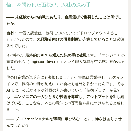
悟」を問われた面接が、入社の決め手
―― 未経験からの挑戦にあたり、企業選びで重視したことは何でし
たか。
吉村：
一番の懸念は「技術についていけずドロップアウトするこ
と」だったので、
未経験者向けの研修制度が充実していること
は必須
条件でした。
その中で、最終的に
APCを選んだ決め手は社風
です。「エンジニアが
事業の中心（Engineer Driven）」という職人気質な空気感に惹かれま
した。
他のIT企業の説明会にも参加しましたが、実際は営業やセールスがメ
インで、技術の中身が見えにくい会社も意外と多かったんです。でも
APCは、公式サイトや社員の方が書いている「技術ブログ」を見て
も、
エンジニアの一人ひとりが技術を尊重し、アウトプットを出し続
けている
。ここなら、本当の意味での専門性を身につけられると感じ
ました。
―― プロフェッショナルな環境に飛び込むことに、怖さはありませ
んでしたか？