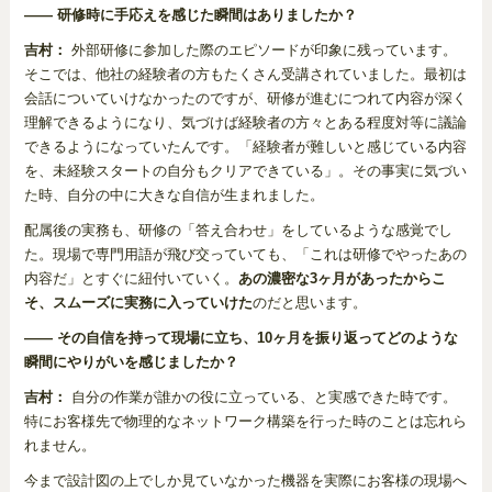
―― 研修時に手応えを感じた瞬間はありましたか？
吉村：
外部研修に参加した際のエピソードが印象に残っています。
そこでは、他社の経験者の方もたくさん受講されていました。最初は
会話についていけなかったのですが、研修が進むにつれて内容が深く
理解できるようになり、気づけば経験者の方々とある程度対等に議論
できるようになっていたんです。「経験者が難しいと感じている内容
を、未経験スタートの自分もクリアできている」。その事実に気づい
た時、自分の中に大きな自信が生まれました。
配属後の実務も、研修の「答え合わせ」をしているような感覚でし
た。現場で専門用語が飛び交っていても、「これは研修でやったあの
内容だ」とすぐに紐付いていく。
あの濃密な3ヶ月があったからこ
そ、スムーズに実務に入っていけた
のだと思います。
―― その自信を持って現場に立ち、10ヶ月を振り返ってどのような
瞬間にやりがいを感じましたか？
吉村：
自分の作業が誰かの役に立っている、と実感できた時です。
特にお客様先で物理的なネットワーク構築を行った時のことは忘れら
れません。
今まで設計図の上でしか見ていなかった機器を実際にお客様の現場へ