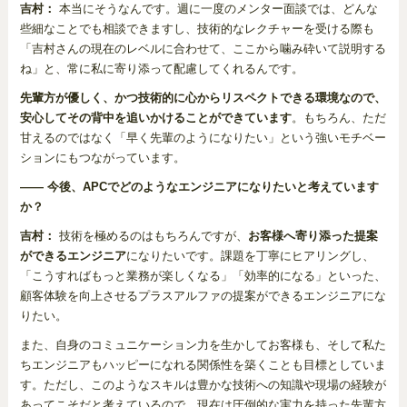
吉村：
本当にそうなんです。週に一度のメンター面談では、どんな
些細なことでも相談できますし、技術的なレクチャーを受ける際も
「吉村さんの現在のレベルに合わせて、ここから噛み砕いて説明する
ね」と、常に私に寄り添って配慮してくれるんです。
先輩方が優しく、かつ技術的に心からリスペクトできる環境なので、
安心してその背中を追いかけることができています
。もちろん、ただ
甘えるのではなく「早く先輩のようになりたい」という強いモチベー
ションにもつながっています。
―― 今後、APCでどのようなエンジニアになりたいと考えています
か？
吉村：
技術を極めるのはもちろんですが、
お客様へ寄り添った提案
ができるエンジニア
になりたいです。課題を丁寧にヒアリングし、
「こうすればもっと業務が楽しくなる」「効率的になる」といった、
顧客体験を向上させるプラスアルファの提案ができるエンジニアにな
りたい。
また、自身のコミュニケーション力を生かしてお客様も、そして私た
ちエンジニアもハッピーになれる関係性を築くことも目標としていま
す。ただし、このようなスキルは豊かな技術への知識や現場の経験が
あってこそだと考えているので、現在は圧倒的な実力を持った先輩方