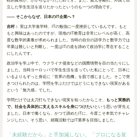
較的費用が、かからなかったためです。また、親元を離れ、外国で自
立した学生生活を送りたかったというのも一つの理由です。
―― そこからなぜ、日本のIT企業へ？
吉村：
実は大学進学時、ITの勉強に一度挫折しているんです。もと
もと興味はあったのですが、現地のIT教育は非常にレベルが高く、高
度な数学的素養が求められました。当時の自分の語学力と数学力では
卒業は難しいと判断し、一度はITの道を諦めて政治学に専念すること
にしたんです。
政治学を学ぶ中で、ウクライナ侵攻などの国際情勢を目の当たりにし
ました。当時ヨーロッパで学生生活を送っていた私にとって、日本に
いるよりもずっと身近に「世界の危機」を肌で感じました。そこで突
きつけられたのは、学問を学ぶだけではどうにもできない現実がある
という「無力感」でした。
学問だけでは太刀打ちできない現実を知ったからこそ、
もっと実務的
で、社会を具体的に支えるスキルを身につけたい
という思いが芽生え
ました。日本で働くなら、かつて諦めたITに、今度こそ本気でチャレ
ンジしたい。そう思い、就職活動ではIT業界を目指しました。
「未経験だから」と手加減しない。「プロになる覚