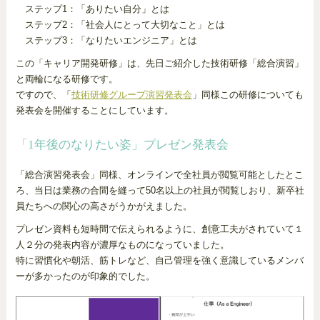
ステップ1：「ありたい自分」とは
ステップ2：「社会人にとって大切なこと」とは
ステップ3：「なりたいエンジニア」とは
この「キャリア開発研修」は、先日ご紹介した技術研修「総合演習」
と両輪になる研修です。
ですので、「
技術研修グループ演習発表会
」同様この研修についても
発表会を開催することにしています。
「1年後のなりたい姿」プレゼン発表会
「総合演習発表会」同様、オンラインで全社員が閲覧可能としたとこ
ろ、当日は業務の合間を縫って50名以上の社員が閲覧しおり、新卒社
員たちへの関心の高さがうかがえました。
プレゼン資料も短時間で伝えられるように、創意工夫がされていて１
人２分の発表内容が濃厚なものになっていました。
特に習慣化や朝活、筋トレなど、自己管理を強く意識しているメンバ
ーが多かったのが印象的でした。