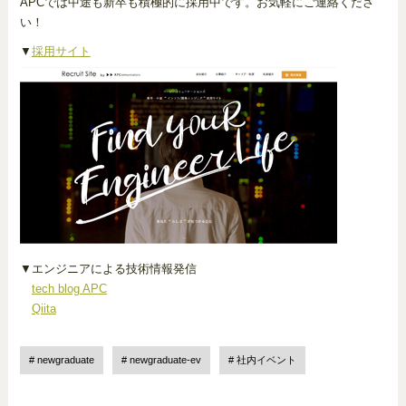
APCでは中途も新卒も積極的に採用中です。お気軽にご連絡くださ
い！
▼
採用サイト
▼エンジニアによる技術情報発信
tech blog APC
Qiita
newgraduate
newgraduate-ev
社内イベント