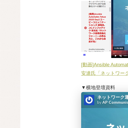
[動画]Ansible A
安達氏「ネットワー
▼横地登壇資料