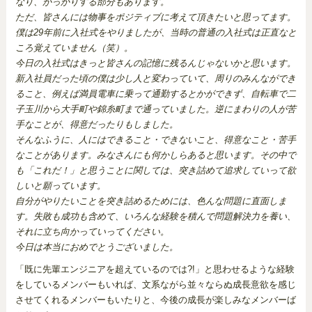
なり、がっかりする部分もあります。
ただ、皆さんには物事をポジティブに考えて頂きたいと思ってます。
僕は29年前に入社式をやりましたが、当時の普通の入社式は正直なと
ころ覚えていません（笑）。
今日の入社式はきっと皆さんの記憶に残るんじゃないかと思います。
新入社員だった頃の僕は少し人と変わっていて、周りのみんなができ
ること、例えば満員電車に乗って通勤するとかができず、自転車で二
子玉川から大手町や錦糸町まで通っていました。逆にまわりの人が苦
手なことが、得意だったりもしました。
そんなふうに、人にはできること・できないこと、得意なこと・苦手
なことがあります。みなさんにも何かしらあると思います。その中で
も「これだ！」と思うことに関しては、突き詰めて追求していって欲
しいと願っています。
自分がやりたいことを突き詰めるためには、色んな問題に直面しま
す。失敗も成功も含めて、いろんな経験を積んで問題解決力を養い、
それに立ち向かっていってください。
今日は本当におめでとうございました。
「既に先輩エンジニアを超えているのでは?!」と思わせるような経験
をしているメンバーもいれば、文系ながら並々ならぬ成長意欲を感じ
させてくれるメンバーもいたりと、今後の成長が楽しみなメンバーば