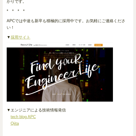
かりです。
* * * *
APCでは中途も新卒も積極的に採用中です。お気軽にご連絡くださ
い！
▼
採用サイト
▼エンジニアによる技術情報発信
tech blog APC
Qiita