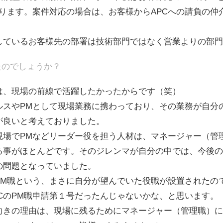
ります。案件対応の場合は、お客様からAPCへの請負の仲
。
しているお客様先の部署は技術部門ではなく営業よりの部門
たのでしょうか？
は、現場の前線で活躍したかったからです（笑）
ルスやPMとして現場業務に携わっており、その業務が自分
が良いと考えておりました。
現場でPMなどリーダー役を担う人材は、マネージャー（管
る事がほとんどです。そのジレンマが自分の中では、今後の
の問題となっていました。
PM職という、まさに自分が望んでいた役職が設置されたの
CのPM職申請第１号だったんじゃないかな、と思います。
向きの理由は、現場に残るためにマネージャー（管理職）に