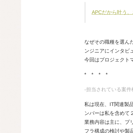
APCだから叶う
なぜその職種を選ん
ンジニアにインタビ
今回はプロジェクトマ
* * * *
-担当されている案
私は現在、IT関連
ンバーは私を含めて
業務内容は主に、プ
フラ構成の検討や製