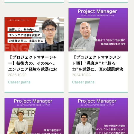
【プロジェクトマネージャ
【プロジェクトマネジメン
ー】技術力の、その先へ。
ト職】”愚直さ”と”頼る
エンジニア経験を武器にお
力”を武器に、真の課題解決
客様と共に、事業を創る
2025/10/20
を目指す
2024/10/28
Career paths
Career paths