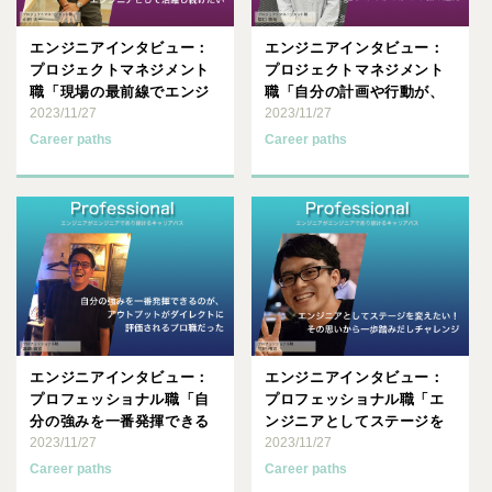
エンジニアインタビュー：
エンジニアインタビュー：
プロジェクトマネジメント
プロジェクトマネジメント
職「現場の最前線でエンジ
職「自分の計画や行動が、
ニアとして活躍し続けた
2023/11/27
ダイレクトな結果になって
2023/11/27
い」
返っ･･･
Career paths
Career paths
エンジニアインタビュー：
エンジニアインタビュー：
プロフェッショナル職「自
プロフェッショナル職「エ
分の強みを一番発揮できる
ンジニアとしてステージを
のが、アウトプットがダイ
2023/11/27
変えたい！その思いから一
2023/11/27
レク･･･
歩踏･･･
Career paths
Career paths