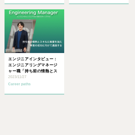
エンジニアインタビュー：
エンジニアリングマネージ
ャー職「持ち前の情熱とス
キルに裁量を加え、事業の
2023/11/27
成功･･･
Career paths