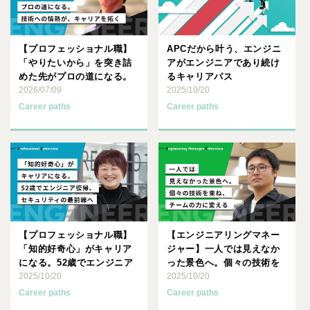
【プロフェッショナル職】
APCだから叶う、エンジニ
「やりたいから」を突き詰
アがエンジニアであり続け
めた先がプロの道になる。
るキャリアパス
技術への情熱が、キャリア
2026/07/09
2025/10/20
を拓･･･
Career paths
Career paths
【プロフェッショナル職】
【エンジニアリングマネー
「知的好奇心」がキャリア
ジャー】一人では見えなか
になる。52歳でエンジニア
った景色へ。個々の技術を
復帰、セキュリティの最前
2025/10/20
束ね、チームの力に変える
2025/10/20
線･･･
Career paths
Career paths