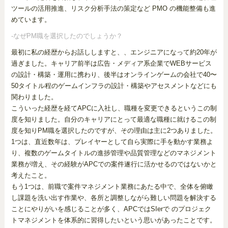
ツールの活用推進、リスク分析手法の策定など PMO の機能整備も進
めています。
-なぜPM職を選択したのでしょうか？
最初に私の経歴からお話ししますと、、エンジニアになって約20年が
過ぎました。キャリア前半は広告・メディア系企業でWEBサービス
の設計・構築・運用に携わり、後半はオンラインゲームの会社で40〜
50タイトル程のゲームインフラの設計・構築やアセスメントなどにも
関わりました。
こういった経歴を経てAPCに入社し、職種を変更できるというこの制
度を知りました。自分のキャリアにとって最適な職種に就けるこの制
度を知りPM職を選択したのですが、その理由は主に2つありました。
1つは、直近数年は、プレイヤーとして自ら実際に手を動かす業務よ
り、複数のゲームタイトルの進捗管理や品質管理などのマネジメント
業務が増え、その経験がAPCでの案件遂行に活かせるのではないかと
考えたこと。
もう1つは、前職で案件マネジメント業務にあたる中で、全体を俯瞰
し課題を洗い出す作業や、各所と調整しながら難しい問題を解決する
ことにやりがいを感じることが多く、APCではSIerで のプロジェク
トマネジメントを体系的に習得したいという思いがあったことです。