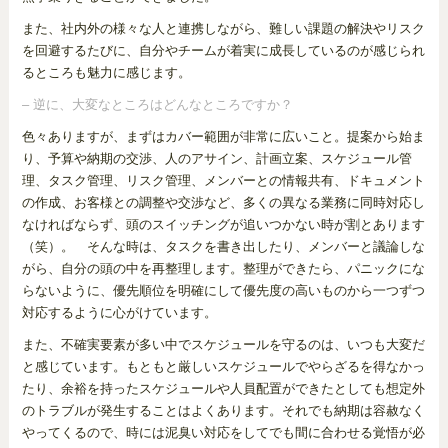
また、社内外の様々な人と連携しながら、難しい課題の解決やリスク
を回避するたびに、自分やチームが着実に成長しているのが感じられ
るところも魅力に感じます。
– 逆に、大変なところはどんなところですか？
色々ありますが、まずはカバー範囲が非常に広いこと。提案から始ま
り、予算や納期の交渉、人のアサイン、計画立案、スケジュール管
理、タスク管理、リスク管理、メンバーとの情報共有、ドキュメント
の作成、お客様との調整や交渉など、多くの異なる業務に同時対応し
なければならず、頭のスイッチングが追いつかない時が割とあります
（笑）。 そんな時は、タスクを書き出したり、メンバーと議論しな
がら、自分の頭の中を再整理します。整理ができたら、パニックにな
らないように、優先順位を明確にして優先度の高いものから一つずつ
対応するように心がけています。
また、不確実要素が多い中でスケジュールを守るのは、いつも大変だ
と感じています。もともと厳しいスケジュールでやらざるを得なかっ
たり、余裕を持ったスケジュールや人員配置ができたとしても想定外
のトラブルが発生することはよくあります。それでも納期は容赦なく
やってくるので、時には泥臭い対応をしてでも間に合わせる覚悟が必