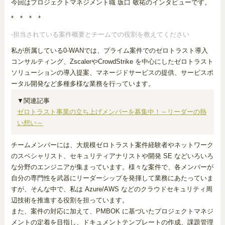
今回はプロジェクトマネジメント職 坂口 敬祐のインタビューです。
* * * *
-担当されている案件概要とチームでの役割を教えてください
私が所属している0-WANでは、プライム案件でのゼロトラスト導入
コンサルティング、ZscalerやCrowdStrike を中心にしたゼロトラスト
ソリューションの導入提案、マネージドサービスの提供、サービスポ
ータル開発など多種多様な業務を行っています。
▼関連記事
ゼロトラスト事業の立ち上げメンバーを募集中！～リーダーの熱
い想い～
チームメンバーには、大規模ゼロトラスト案件経験者やネットワーク
のスペシャリスト、セキュリティアナリストや開発 SE などいろいろ
な分野のエンジニアが集まっています。様々な案件で、各メンバーが
自分の専門性を武器にリーダーシップを発揮して業務にあたっていま
すが、そんな中で、私は Azure/AWS などのクラウドセキュリティ周
辺技術を推進する役割を担っています。
また、案件の対応に加えて、PMBOK に基づいたプロジェクトマネジ
メントの定着を目指し、ドキュメントテンプレートの作成、課題管理