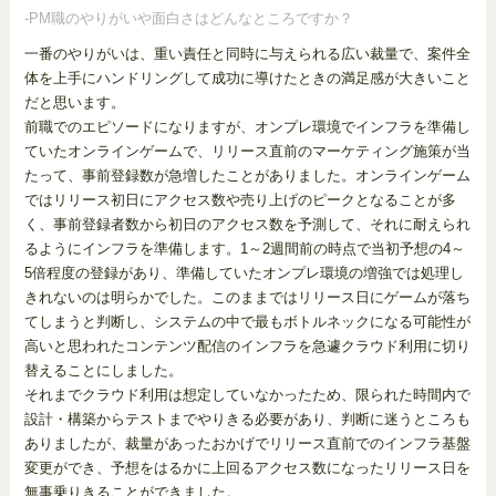
-PM職のやりがいや面白さはどんなところですか？
一番のやりがいは、重い責任と同時に与えられる広い裁量で、案件全
体を上手にハンドリングして成功に導けたときの満足感が大きいこと
だと思います。
前職でのエピソードになりますが、オンプレ環境でインフラを準備し
ていたオンラインゲームで、リリース直前のマーケティング施策が当
たって、事前登録数が急増したことがありました。オンラインゲーム
ではリリース初日にアクセス数や売り上げのピークとなることが多
く、事前登録者数から初日のアクセス数を予測して、それに耐えられ
るようにインフラを準備します。1～2週間前の時点で当初予想の4～
5倍程度の登録があり、準備していたオンプレ環境の増強では処理し
きれないのは明らかでした。このままではリリース日にゲームが落ち
てしまうと判断し、システムの中で最もボトルネックになる可能性が
高いと思われたコンテンツ配信のインフラを急遽クラウド利用に切り
替えることにしました。
それまでクラウド利用は想定していなかったため、限られた時間内で
設計・構築からテストまでやりきる必要があり、判断に迷うところも
ありましたが、裁量があったおかげでリリース直前でのインフラ基盤
変更ができ、予想をはるかに上回るアクセス数になったリリース日を
無事乗りきることができました。