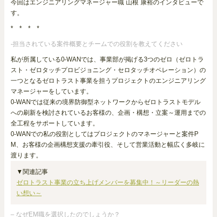
今回はエンジニアリングマネージャー職 山根 康裕のインタビューで
す。
* * * *
-担当されている案件概要とチームでの役割を教えてください
私が所属している0-WANでは、事業部が掲げる3つのゼロ（ゼロトラ
スト・ゼロタッチプロビジョニング・セロタッチオペレーション）の
一つとなるゼロトラスト事業を担うプロジェクトのエンジニアリング
マネージャーをしています。
0-WANでは従来の境界防御型ネットワークからゼロトラストモデル
への刷新を検討されているお客様の、企画・構想・立案～運用までの
全工程をサポートしています。
0-WANでの私の役割としてはプロジェクトのマネージャーと案件P
M、お客様の企画構想支援の牽引役、そして営業活動と幅広く多岐に
渡ります。
▼関連記事
ゼロトラスト事業の立ち上げメンバーを募集中！～リーダーの熱
い想い～
– なぜEM職を選択したのでしょうか？