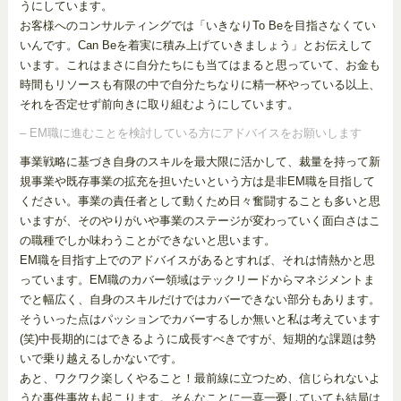
うにしています。
お客様へのコンサルティングでは「いきなりTo Beを目指さなくてい
いんです。Can Beを着実に積み上げていきましょう」とお伝えして
います。これはまさに自分たちにも当てはまると思っていて、お金も
時間もリソースも有限の中で自分たちなりに精一杯やっている以上、
それを否定せず前向きに取り組むようにしています。
– EM職に進むことを検討している方にアドバイスをお願いします
事業戦略に基づき自身のスキルを最大限に活かして、裁量を持って新
規事業や既存事業の拡充を担いたいという方は是非EM職を目指して
ください。事業の責任者として動くため日々奮闘することも多いと思
いますが、そのやりがいや事業のステージが変わっていく面白さはこ
の職種でしか味わうことができないと思います。
EM職を目指す上でのアドバイスがあるとすれば、それは情熱かと思
っています。EM職のカバー領域はテックリードからマネジメントま
でと幅広く、自身のスキルだけではカバーできない部分もあります。
そういった点はパッションでカバーするしか無いと私は考えています
(笑)中長期的にはできるように成長すべきですが、短期的な課題は勢
いで乗り越えるしかないです。
あと、ワクワク楽しくやること！最前線に立つため、信じられないよ
うな事件事故も起こります。そんなことに一喜一憂していても結局は