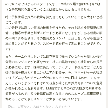
ので全てがゼロからのスタートです。EM職の立場で無ければ今のよ
うな事業展開を進めていくことは難しかったかもしれません。
特に予算管理と採用の裁量を持たせてもらっていることが大きいと感
じています。
この分野では新しい領域の技術を使うため、それを試す検証環境の準
備には相応の予算と判断スピードが必要になりますが、ある程度の額
の年間予算を任され、その投資先をメンバーと話し合いながら迅速に
決めることができるので、スピード感を持って進めることができてい
ます。
また、チーム作りにおいては既存事業で扱っていなかった新しい技術
分野のエンジニアが必要なので、社内の異動ではなく社外からの採用
が必要になります。採用にあたって、テックリード視点では「どんな
技術領域を得意とするエンジニアが必要か」を、マネージャーの視点
では「どんな方がチームや会社のカルチャーにFitするのか、」を考
える、というようにそれぞれで視点が違うため採用可否について意見
が分かれることもあります。EM職ですとその両方の観点で判断する
必要があるので、多少難易度は高くなるもののスムーズに採用活動を
進めることができるメリットが大きいと感じています。
– 逆に、大変なところはどんなところですか？