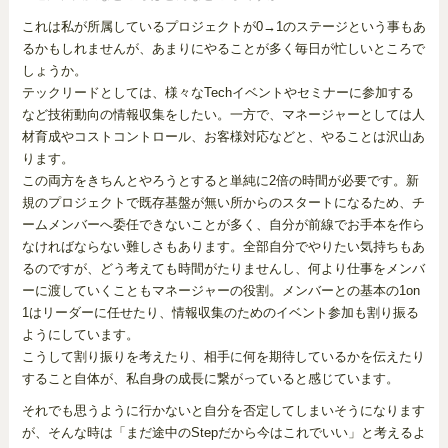
これは私が所属しているプロジェクトが0→1のステージという事もあ
るかもしれませんが、あまりにやることが多く毎日が忙しいところで
しょうか。
テックリードとしては、様々なTechイベントやセミナーに参加する
など技術動向の情報収集をしたい。一方で、マネージャーとしては人
材育成やコストコントロール、お客様対応などと、やることは沢山あ
ります。
この両方をきちんとやろうとすると単純に2倍の時間が必要です。新
規のプロジェクトで既存基盤が無い所からのスタートになるため、チ
ームメンバーへ委任できないことが多く、自分が前線でお手本を作ら
なければならない難しさもあります。全部自分でやりたい気持ちもあ
るのですが、どう考えても時間がたりませんし、何より仕事をメンバ
ーに渡していくこともマネージャーの役割。メンバーとの基本の1on
1はリーダーに任せたり、情報収集のためのイベント参加も割り振る
ようにしています。
こうして割り振りを考えたり、相手に何を期待しているかを伝えたり
すること自体が、私自身の成長に繋がっていると感じています。
それでも思うように行かないと自分を否定してしまいそうになります
が、そんな時は「まだ途中のStepだから今はこれでいい」と考えるよ