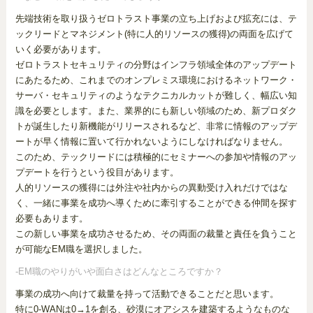
先端技術を取り扱うゼロトラスト事業の立ち上げおよび拡充には、テ
ックリードとマネジメント(特に人的リソースの獲得)の両面を広げて
いく必要があります。
ゼロトラストセキュリティの分野はインフラ領域全体のアップデート
にあたるため、これまでのオンプレミス環境におけるネットワーク・
サーバ・セキュリティのようなテクニカルカットが難しく、幅広い知
識を必要とします。また、業界的にも新しい領域のため、新プロダク
トが誕生したり新機能がリリースされるなど、非常に情報のアップデ
ートが早く情報に置いて行かれないようにしなければなりません。
このため、テックリードには積極的にセミナーへの参加や情報のアッ
プデートを行うという役目があります。
人的リソースの獲得には外注や社内からの異動受け入れだけではな
く、一緒に事業を成功へ導くために牽引することができる仲間を探す
必要もあります。
この新しい事業を成功させるため、その両面の裁量と責任を負うこと
が可能なEM職を選択しました。
-EM職のやりがいや面白さはどんなところですか？
事業の成功へ向けて裁量を持って活動できることだと思います。
特に0-WANは0→1を創る、砂漠にオアシスを建築するようなものな