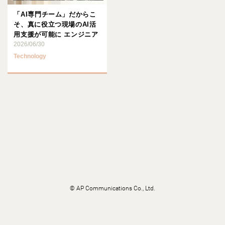
「AI専門チーム」だからこ
そ、真に役立つ現場のAI活
用支援が可能に エンジニア
の価値を高め、培った知･･･
2026/06/30
Technology
©
AP Communications Co., Ltd.