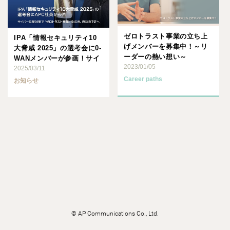
ゼロトラスト事業の立ち上
IPA「情報セキュリティ10
げメンバーを募集中！～リ
大脅威 2025」の選考会に0-
ーダーの熱い想い～
WANメンバーが参画！サイ
2023/01/05
バー攻撃対策で･･･
2025/03/11
Career paths
お知らせ
©
AP Communications Co., Ltd.