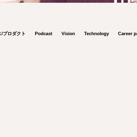
ス/プロダクト
Podcast
Vision
Technology
Career p