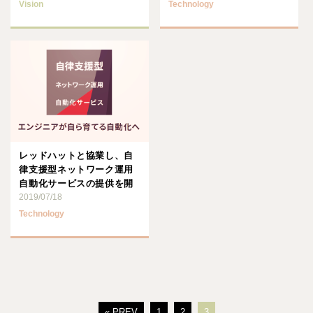
Vision
Technology
レッドハットと協業し、自
律支援型ネットワーク運用
自動化サービスの提供を開
始します
2019/07/18
Technology
« PREV
1
2
3