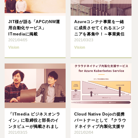
JIT様が語る「APCのNW運
Azureコンテナ事業を一緒
用自動化サービス」
に成長させてくれるエンジ
ITmediaに掲載
ニアを募集中！～事業責任
2021/04/05
者の熱い思い～
2021/03/23
Vision
Vision
「ITmedia ビジネスオンラ
Cloud Native Dojoの提携
イン」に取締役と部長のイ
パートナーとして 『クラウ
ンタビューが掲載されまし
ドネイティブ内製化支援サ
た
2021/03/15
ービス f･･･
2021/02/04