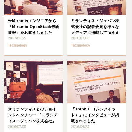
米Mirantisエンジニアから
ミランティス・ジャパン株
「Mirantis OpenStack最新
式会社の記者会見を様々な
情報」をお聞きしました
メディアに掲載して頂きま
2017/01/25
した
2016/07/06
Technology
Technology
米ミランティスとのジョイ
「Think IT（シンクイッ
ントベンチャー 『ミランテ
ト）」にインタビューが掲
ィス・ジャパン株式会社』
載されました
を設立しました
2016/07/05
2016/04/25