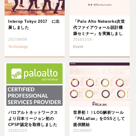
Interop Tokyo 2017 に出
「Palo Alto Networks次世
展しました
代ファイアウォール設計構
築セミナー」を実施しまし
2017/06/09
た
2016/12/16
Technology
Event
パロアルトネットワークス
世界初！！LOG解析ツール
より日本リージョン初の
「PALallax」をOSSとして
CPSP認定を取得しました
提供開始
2016/12/15
2015/09/07