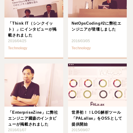
「Think IT（シンクイッ
NetOpsCoding#2に弊社エ
ト）」にインタビューが掲
ンジニアが登壇しました
載されました
2016/04/25
2016/03/05
Technology
Technology
「EnterpriseZine」に弊社
世界初！！LOG解析ツール
エンジニア國森のインタビ
「PALallax」をOSSとして
ューが掲載されました
提供開始
2016/01/07
2015/09/07