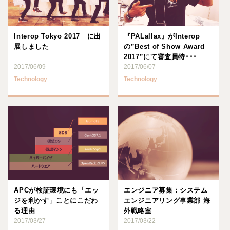
Interop Tokyo 2017 に出
『PALallax』がInterop
展しました
の”Best of Show Award
2017”にて審査員特･･･
2017/06/09
2017/06/07
Technology
Technology
APCが検証環境にも「エッ
エンジニア募集：システム
ジを利かす」ことにこだわ
エンジニアリング事業部 海
る理由
外戦略室
2017/03/27
2017/03/22