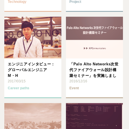
Technology
Project
エンジニアインタビュー：
「Palo Alto Networks次世
グローバルエンジニア
代ファイアウォール設計構
M・H
築セミナー」を実施しまし
2017/03/15
た
2016/12/16
Career paths
Event