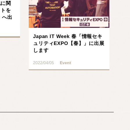
化に関
クトを
2」へ出
Japan IT Week 春「情報セキ
ュリティEXPO【春】」に出展
します
2022/04/05
Event