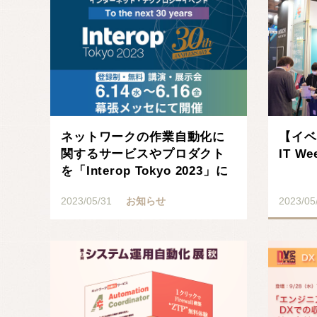
ネットワークの作業自動化に
【イベ
関するサービスやプロダクト
IT 
を「Interop Tokyo 2023」に
出展･･･
2023/05/31
お知らせ
2023/05
記事を読む