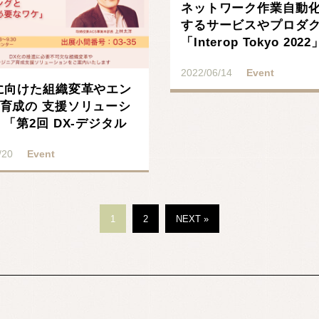
ネットワーク作業自動
するサービスやプロダ
「Interop Tokyo 202
展し･･･
2022/06/14
Event
に向けた組織変革やエン
育成の 支援ソリューシ
 「第2回 DX-デジタル
スフォ･･･
/20
Event
1
2
NEXT »