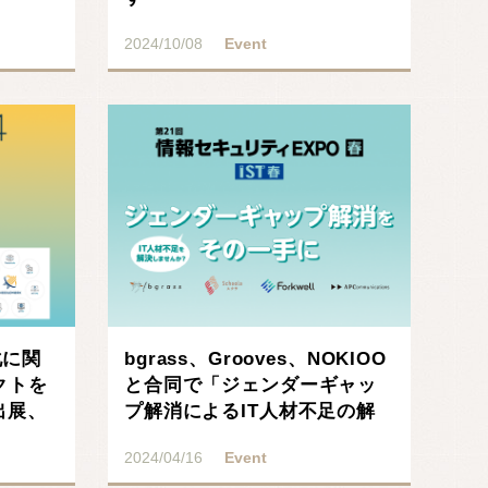
2024/10/08
Event
化に関
bgrass、Grooves、NOKIOO
クトを
と合同で「ジェンダーギャッ
へ出展、
プ解消によるIT人材不足の解
決」･･･
2024/04/16
Event