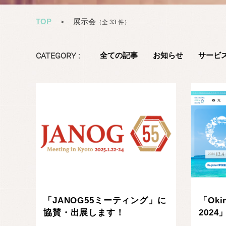
TOP
展示会
>
（全 33 件）
CATEGORY :
全ての記事
お知らせ
サービ
記事を読む
「JANOG55ミーティング」に
「Okin
協賛・出展します！
202