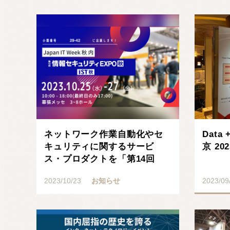
記事を読む
ネットワーク作業自動化やセ
Data
キュリティに関するサービ
京 2
ス・プロダクトを「第14回
Japan IT We･･･
2023/10/23
お知らせ
2023/09
記事を読む