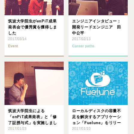
筑波大学院生がenPiT成果
エンジニアインタビュー：
発表会で優秀賞を獲得しま
開発リードエンジニア 田
した
中公平
2017/03/14
2017/02/13
Event
Career paths
筑波大学院生による
ローカルディスクの容量不
「enPiT成果発表」と「修
足を解決するアプリケーシ
了証授与式」を実施しまし
ョン「Fuelune」をリリー
た
2017/01/23
スしました
2017/01/10