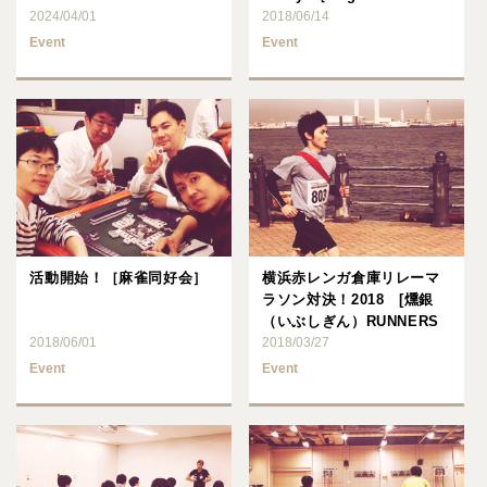
2024/04/01
2018/06/14
Event
Event
活動開始！［麻雀同好会］
横浜赤レンガ倉庫リレーマ
ラソン対決！2018 [燻銀
（いぶしぎん）RUNNERS
2018/06/01
倶楽部]
2018/03/27
Event
Event