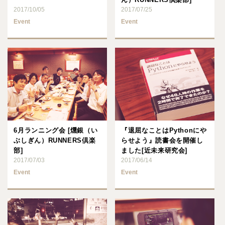
2017/10/05
2017/07/25
Event
Event
6月ランニング会 [燻銀（い
『退屈なことはPythonにや
ぶしぎん）RUNNERS倶楽
らせよう』読書会を開催し
部]
ました[近未来研究会]
2017/07/03
2017/06/14
Event
Event