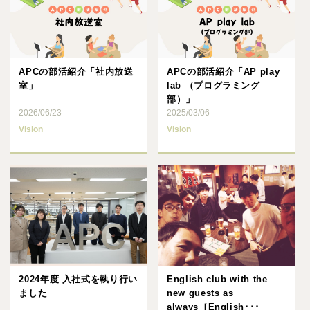
APCの部活紹介「社内放送
APCの部活紹介「AP play
室」
lab （プログラミング
部）」
2026/06/23
2025/03/06
Vision
Vision
2024年度 入社式を執り行い
English club with the
ました
new guests as
always［English･･･