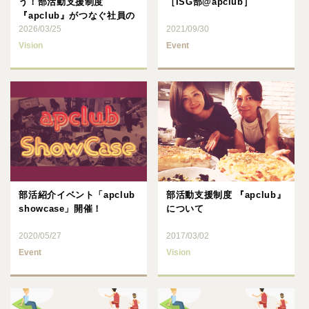
う！部活動支援制度
［ISG部@apclub］
『apclub』がつなぐ社員の
輪
2026/03/25
2021/09/30
Vision
Event
部活紹介イベント「apclub
部活動支援制度 『apclub』
showcase」開催！
について
2020/05/27
2017/03/02
Event
Vision