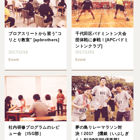
プロアスリートから習う"コ
千代田区バドミントン大会
リとり教室" [apbrothers]
団体戦に参戦！[APCバドミ
ントンクラブ]
2017/12/18
2017/12/01
Event
Event
社内研修プログラムのレビ
夢の島リレーマラソン対
ュー会 ［ISG部］
決！2017 [燻銀（いぶしぎ
ん）RUNNERS倶楽部]