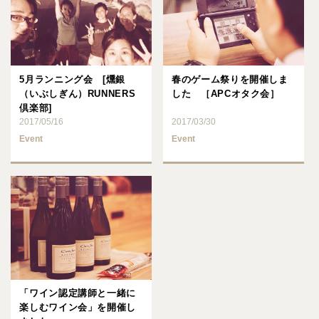
5月ランニング会 [燻銀
春のゲーム祭りを開催しま
（いぶしぎん）RUNNERS
した ［APCオタク会］
倶楽部]
2017/05/16
2017/03/30
Event
Event
「ワイン認定講師と一緒に
楽しむワイン会」を開催し