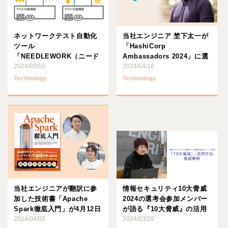
ネットワークテスト自動化
当社エンジニア 埜下太一が
ツール
「HashiCorp
「NEEDLEWORK（ニード
Ambassadors 2024」に選
ルワーク）」の Windows
2024/05/10
出！
2024/04/16
アプリケ･･･
Technology
Technology
当社エンジニアが翻訳に参
情報セキュリティ10大脅威
加した技術書「Apache
2024の選考会参加メンバー
Spark徹底入門」が4月12日
が語る『10大脅威』の活用
に発売！
2024/04/03
方法と 脅威事例
2024/03/29