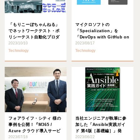
「もりこーぽちゃんねる」
マイクロソフトの
でネットワークテスト・ポ
「Specialization」を
リシーテスト自動化プロダ
「DevOps with GitHub on
クト
2023/10/10
Mi･･･
2023/08/17
「NEEDLEWORK」･･･
Technology
Technology
フォアライフ・シティ 様の
当社エンジニアが執筆に参
事例を公開！『M365 /
加した「Ansible実践ガイ
Azure クラウド導入サービ
ド 第4版［基礎編］」発
ス』
2023/07/18
売！
2023/06/22