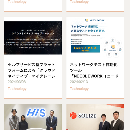
Technology
Technology
セルフサービス型プラット
ネットワークテスト自動化
フォームによる「クラウド
ツール
ネイティブ・マイグレーシ
「NEEDLEWORK（ニード
ョン」サービスの提供を開
2024/03/08
ルワーク）」に、 無料の
2024/02/13
始！
「Freeライ･･･
Technology
Technology