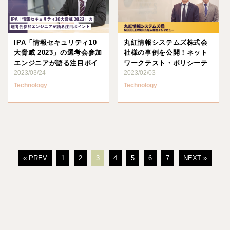
IPA「情報セキュリティ10
丸紅情報システムズ株式会
大脅威 2023」の選考会参加
社様の事例を公開！ネット
エンジニアが語る注目ポイ
ワークテスト・ポリシーテ
ント
2023/03/24
スト自動化プロダクト
2023/02/03
「NEE･･･
Technology
Technology
« PREV
1
2
3
4
5
6
7
NEXT »