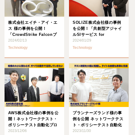
株式会社エイチ・アイ・エ
SOLIZE株式会社様の事例
ス 様の事例を公開！
を公開！「共創型アジャイ
「CrowdStrike Falconプ
ルSIサービス for
ラットフォーム ･･･
2024/02/13
Microsoft Az･･･
2024/01/29
Technology
Technology
AWS株式会社様の事例を公
プランナーズランド様の事
開！ネットワークテスト・
例を公開 ネットワークテス
ポリシーテスト自動化プロ
ト・ポリシーテスト自動化
ダクト「NEEDLEWOR･･･
2023/12/06
プロダクト
2023/11/30