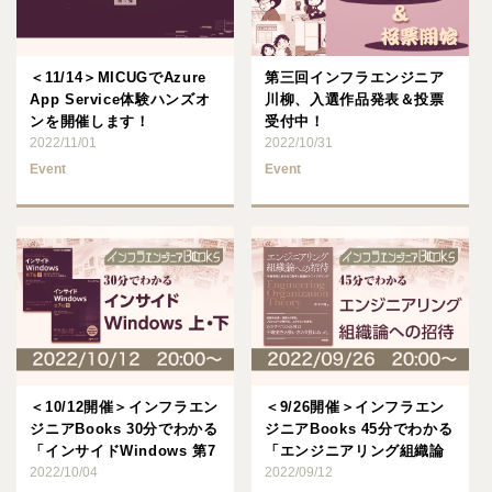
＜11/14＞MICUGでAzure
第三回インフラエンジニア
App Service体験ハンズオ
川柳、入選作品発表＆投票
ンを開催します！
受付中！
2022/11/01
2022/10/31
Event
Event
＜10/12開催＞インフラエン
＜9/26開催＞インフラエン
ジニアBooks 30分でわかる
ジニアBooks 45分でわかる
「インサイドWindows 第7
「エンジニアリング組織論
版 上･･･
2022/10/04
への招待」
2022/09/12