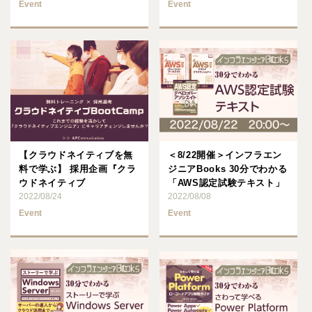
Event
Event
【クラウドネイティブを無
＜8/22開催＞インフラエン
料で学ぶ】 採用企画『クラ
ジニアBooks 30分でわかる
ウドネイティブ
「AWS認定試験テキスト」
BootCamp』説明会開催の
2022/08/24
2022/08/08
お知ら･･･
Event
Event