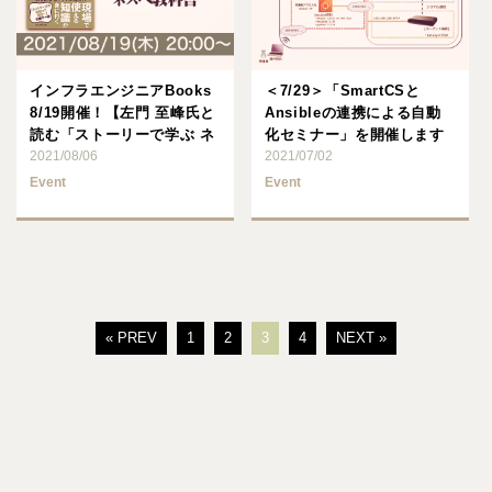
インフラエンジニアBooks
＜7/29＞「SmartCSと
8/19開催！【左門 至峰氏と
Ansibleの連携による自動
読む「ストーリーで学ぶ ネ
化セミナー」を開催します
ットワークの基･･･
2021/08/06
2021/07/02
Event
Event
« PREV
1
2
3
4
NEXT »