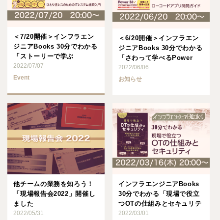
＜7/20開催＞インフラエン
＜6/20開催＞インフラエン
ジニアBooks 30分でわかる
ジニアBooks 30分でわかる
「ストーリーで学ぶ
「さわって学べるPower
Windows Ser･･･
2022/07/07
Platfo･･･
2022/06/06
Event
お知らせ
他チームの業務を知ろう！
インフラエンジニアBooks
「現場報告会2022」開催し
30分でわかる「現場で役立
ました
つOTの仕組みとセキュリテ
2022/05/31
ィ」
2022/03/01