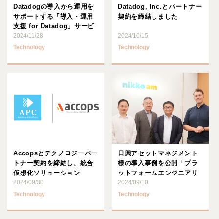
Datadogの導入から運用を
Datadog, Inc.とパートナー
サポートする「導入・運用
契約を締結しました
支援 for Datadog」サービ
スの提供を･･･
2024/11/28
2024/10/15
Technology
Technology
Accopsとテクノロジーパー
日興アセットマネジメント
トナー契約を締結し、統合
様の導入事例を公開「プラ
仮想化ソリューション
ットフォームエンジニアリ
「Accops シリーズ」･･･
2024/09/30
ング推進支援サービス」
2024/09/10
Technology
Technology