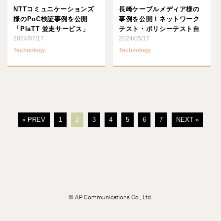
NTTコミュニケーションズ
長崎ケーブルメディア様の
様のPoC検証事例を公開
事例を公開！ネットワーク
「PlaTT 並走サービス」
テスト・ポリシーテスト自
2024/07/17
動化プロダクト
2024/05/17
「NEEDLE･･･
Technology
Technology
« PREV
1
2
3
4
5
6
7
NEXT »
©
AP Communications Co., Ltd.