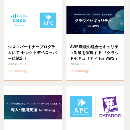
シスコパートナープログラ
AWS環境の統合セキュリテ
ムにて セレクトデベロッパ
ィ対策を実現する 「クラウ
ーに認定！
ドセキュリティ for AWS」
2024/12/13
サービスの 提供･･･
2024/11/28
Technology
Technology