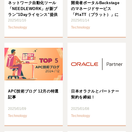
ネットワーク自動化ツール
開発者ポータルBackstage
「NEEDLEWORK」が新プ
のマネージドサービス
ラン"1Dayライセンス"提供
「PlaTT（プラット）」に
開始、導入数が1･･･
2025/01/16
Permission･･･
2025/01/14
Technology
Technology
APC技術ブログ 12月の特選
日本オラクルとパートナー
記事
契約を締結！
2025/01/09
2025/01/08
Technology
Technology