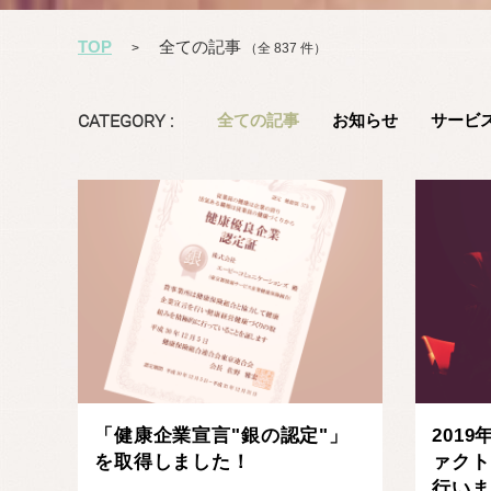
TOP
全ての記事
>
（全 837 件）
CATEGORY :
全ての記事
お知らせ
サービ
記事を読む
「健康企業宣言"銀の認定"」
201
を取得しました！
ァクト
行いま