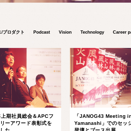
ス/プロダクト
Podcast
Vision
Technology
Career p
9年上期社員総会＆APCフ
「JANOG43 Meeting i
リーアワード表彰式を
Yamanashi」でのセ
した
登壇とブース出展