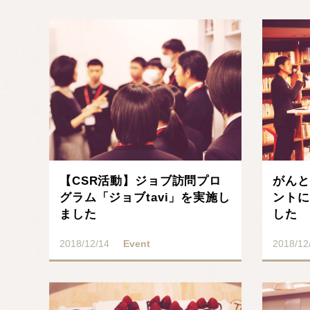
記事を読む
【CSR活動】ジョブ訪問プロ
がんと
グラム「ジョブtavi」を実施し
ントに
ました
した
2018/12/14
Event
2018/12
記事を読む