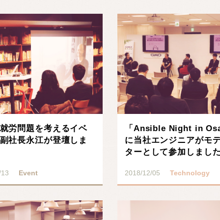
就労問題を考えるイベ
「Ansible Night in O
副社長永江が登壇しま
に当社エンジニアがモ
ターとして参加しまし
/13
Event
2018/12/05
Technology