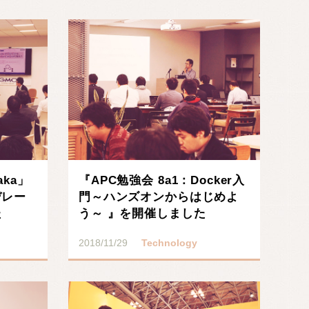
saka」
『APC勉強会 8a1：Docker入
デレー
門～ハンズオンからはじめよ
た
う～ 』を開催しました
2018/11/29
Technology