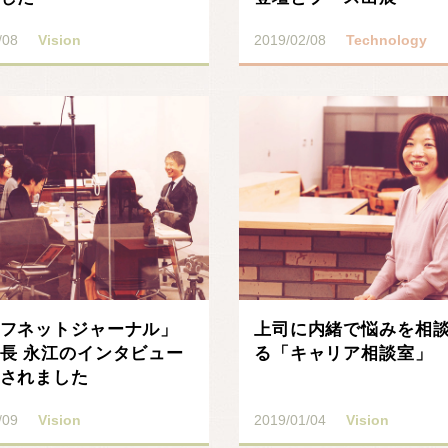
/08
Vision
2019/02/08
Technology
フネットジャーナル」
上司に内緒で悩みを相
長 永江のインタビュー
る「キャリア相談室」
されました
/09
Vision
2019/01/04
Vision