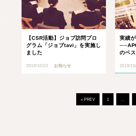
【CSR活動】ジョブ訪問プロ
実績が
グラム「ジョブtavi」を実施し
──A
ました
のベス
研修』
2018/10/23
お知らせ
2018/10
« PREV
1
…