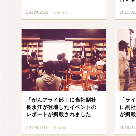
2019/02/22
Vision
2019/02
記事を読む
「がんアライ部」に当社副社
「ライ
長永江が登壇したイベントの
に副社
レポートが掲載されました
が掲載
2019/01/11
Vision
2019/01