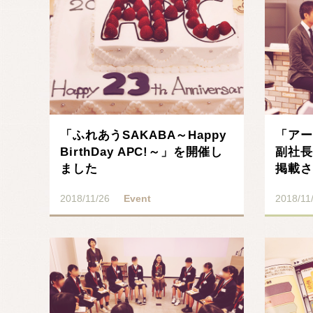
「ふれあうSAKABA～Happy
「アー
BirthDay APC!～」を開催し
副社長
ました
掲載さ
2018/11/26
Event
2018/11
記事を読む