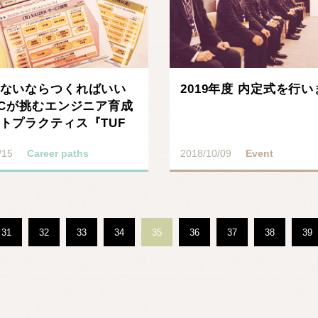
ないならつくればいい
2019年度 内定式を行
PCが挑むエンジニア育成
トプラクティス『TUF
/15
Career paths
2018/10/09
Event
31
32
33
34
35
36
37
38
39