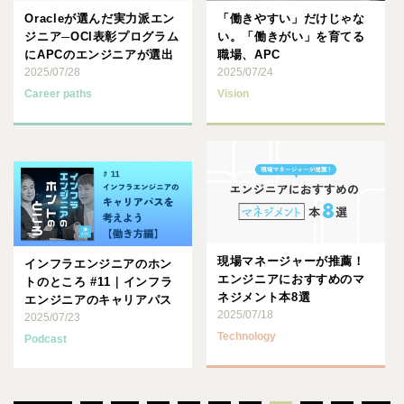
Oracleが選んだ実力派エン
「働きやすい」だけじゃな
ジニア─OCI表彰プログラム
い。「働きがい」を育てる
にAPCのエンジニアが選出
職場、APC
されました
2025/07/28
2025/07/24
Career paths
Vision
現場マネージャーが推薦！
インフラエンジニアのホン
エンジニアにおすすめのマ
トのところ #11｜インフラ
ネジメント本8選
エンジニアのキャリアパス
2025/07/18
を考えよう【働き方編】
2025/07/23
Technology
Podcast