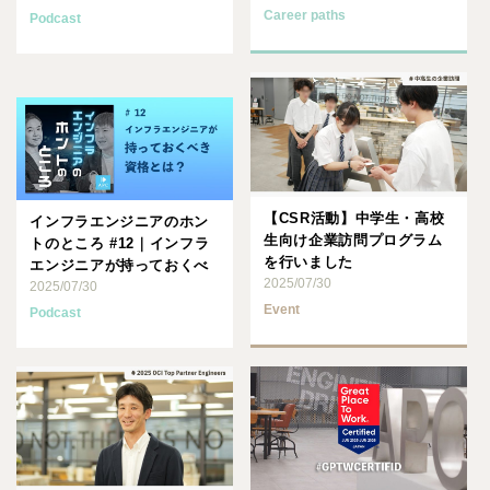
Career paths
Podcast
【CSR活動】中学生・高校
インフラエンジニアのホン
生向け企業訪問プログラム
トのところ #12｜インフラ
を行いました
エンジニアが持っておくべ
2025/07/30
き資格とは？
2025/07/30
Event
Podcast