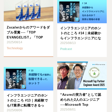
Zscalerからのアワードをダ
インフラエンジニアのホン
ブル受賞──「TOP
トのところ #14｜未経験か
EVANGELIST」「TOP
らインフラエンジニアにな
SALES E･･･
2025/08/14
れるのか？採用と現場の
2025/08/13
本･･･
Technology
Podcast
“Azureの実力者”として認
インフラエンジニアのホン
められた2人のエンジニア
トのところ #13｜未経験で
──Microsoft Top
もIT業界に転職できるっ
Partner･･･
2025/08/01
て、ホント？
2025/08/06