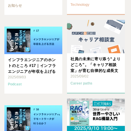
Technology
お知らせ
社員の未来に寄り添う“より
インフラエンジニアのホン
どころ”。「キャリア相談
トのところ #17｜インフラ
室」が育む自律的な成長文
エンジニアが年収を上げる
化
2025/09/02
方法
2025/09/03
Career paths
Podcast