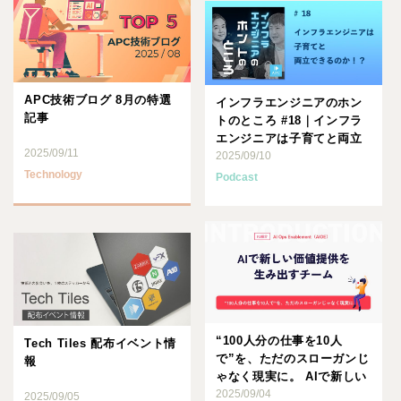
APC技術ブログ 8月の特選
インフラエンジニアのホン
記事
トのところ #18｜インフラ
エンジニアは子育てと両立
2025/09/11
できるのか！？
2025/09/10
Technology
Podcast
“100人分の仕事を10人
Tech Tiles 配布イベント情
で”を、ただのスローガンじ
報
ゃなく現実に。 AIで新しい
価値提供を生み出すチ･･･
2025/09/04
2025/09/05