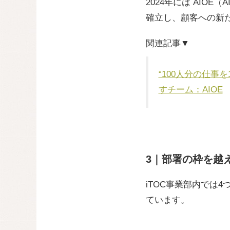
2024年には AIOE
確立し、顧客への新
関連記事▼
“100人分の仕事
すチーム：AIOE
3｜部署の枠を越
iTOC事業部内では
ています。