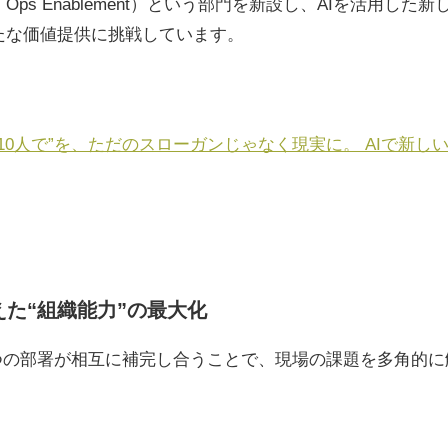
（AI Ops Enablement）という部門を新設し、AIを活用
たな価値提供に挑戦しています。
を10人で”を、ただのスローガンじゃなく現実に。 AIで新
えた“組織能力”の最大化
4つの部署が相互に補完し合うことで、現場の課題を多角的