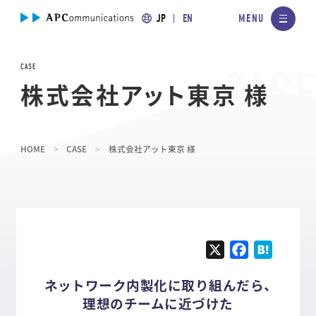
JP
EN
CASE
株式会社アット東京 様
HOME
CASE
株式会社アット東京 様
X
F
H
a
a
ネットワーク内製化に取り組んだら、
c
t
理想のチームに近づけた
e
e