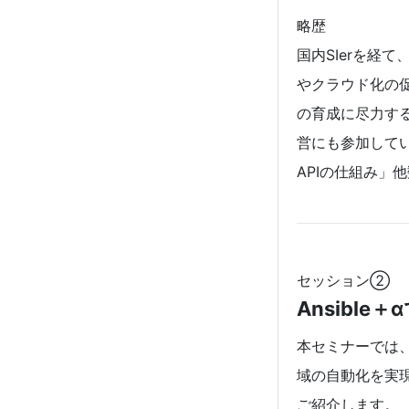
略歴
国内SIerを経
やクラウド化の
の育成に尽力する。
営にも参加して
APIの仕組み」
セッション②
Ansibl
本セミナーでは、
域の自動化を実
ご紹介します。