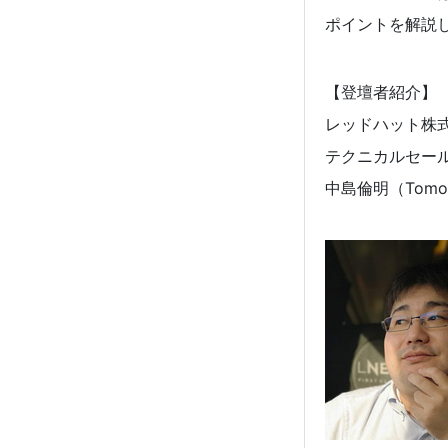
ポイントを解説
【登壇者紹介】
レッドハット株
テクニカルセー
中島倫明（Tomoak