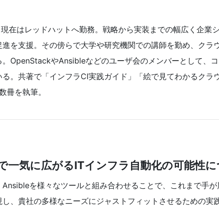
て、現在はレッドハットへ勤務。戦略から実装までの幅広く企業
促進を支援。その傍らで大学や研究機関での講師を勤め、クラウ
OpenStackやAnsibleなどのユーザ会のメンバーとして
いる。共著で「インフラCI実践ガイド」「絵で見てわかるクラ
他数冊を執筆。
e＋αで一気に広がるITインフラ自動化の可能性
Ansibleを様々なツールと組み合わせることで、これまで手
現し、貴社の多様なニーズにジャストフィットさせるための実