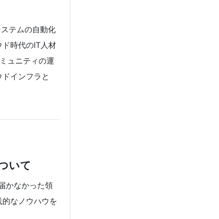
システムの自動化
ド時代のIT人材
、コミュニティの運
ウドインフラと
について
が届かなかった領
践的なノウハウを