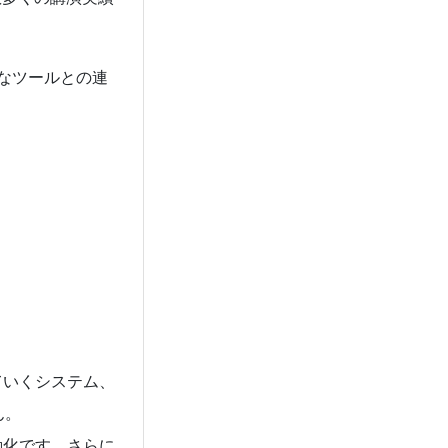
々なツールとの連
ていくシステム、
ん。
動化です。さらに