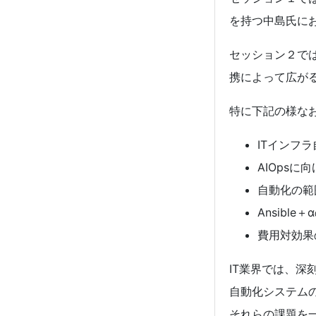
を持つ中島氏に
セッション２では
携によって広が
特に下記の様な
ITインフ
AIOps
自動化の範
Ansibl
費用対効果
IT業界では、
自動化システム
それらの課題を