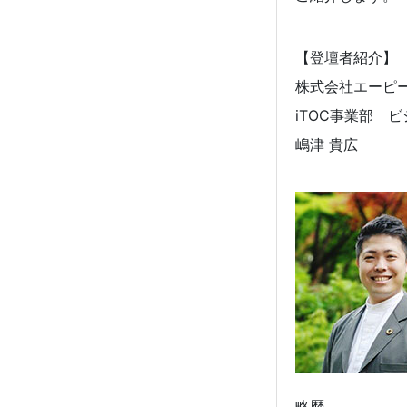
【登壇者紹介】
株式会社エーピ
iTOC事業部 
嶋津 貴広
略歴