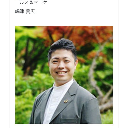
ールス＆マーケ
嶋津 貴広