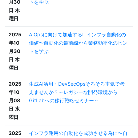
月30
トを学ぶ
日 木
曜日
2025
AIOpsに向けて加速するITインフラ自動化の
年10
価値〜自動化の最前線から業務効率化のヒン
月30
トを学ぶ
日 木
曜日
2025
生成AI活用・DevSecOpsそろそろ本気で考
年10
えませんか？～レガシーな開発環境から
月08
GitLabへの移行戦略セミナー～
日 水
曜日
2025
インフラ運用の自動化を成功させる為に〜自