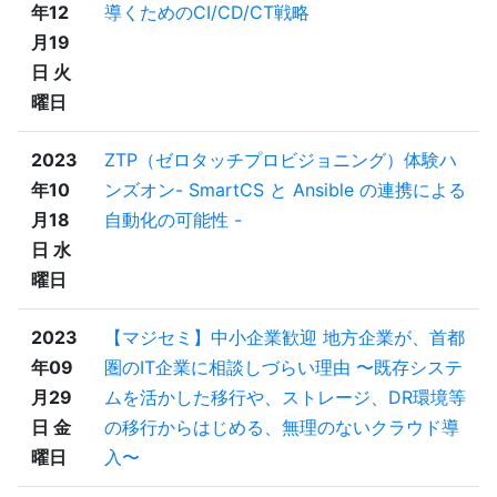
年12
導くためのCI/CD/CT戦略
月19
日 火
曜日
2023
ZTP（ゼロタッチプロビジョニング）体験ハ
年10
ンズオン- SmartCS と Ansible の連携による
月18
自動化の可能性 -
日 水
曜日
2023
【マジセミ】中小企業歓迎 地方企業が、首都
年09
圏のIT企業に相談しづらい理由 〜既存システ
月29
ムを活かした移行や、ストレージ、DR環境等
日 金
の移行からはじめる、無理のないクラウド導
曜日
入〜