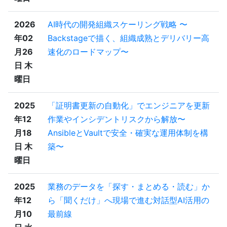
2026
AI時代の開発組織スケーリング戦略 〜
年02
Backstageで描く、組織成熟とデリバリー高
月26
速化のロードマップ〜
日 木
曜日
2025
「証明書更新の自動化」でエンジニアを更新
年12
作業やインシデントリスクから解放〜
月18
AnsibleとVaultで安全・確実な運用体制を構
日 木
築〜
曜日
2025
業務のデータを「探す・まとめる・読む」か
年12
ら「聞くだけ」へ現場で進む対話型AI活用の
月10
最前線