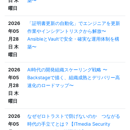
日 木
築〜
曜日
2026
「証明書更新の自動化」でエンジニアを更新
年05
作業やインシデントリスクから解放〜
月28
AnsibleとVaultで安全・確実な運用体制を構
日 木
築〜
曜日
2026
AI時代の開発組織スケーリング戦略 〜
年05
Backstageで描く、組織成熟とデリバリー高
月28
速化のロードマップ〜
日 木
曜日
2026
なぜゼロトラストで防げないのか つながる
年05
時代の手立てとは？【ITmedia Security