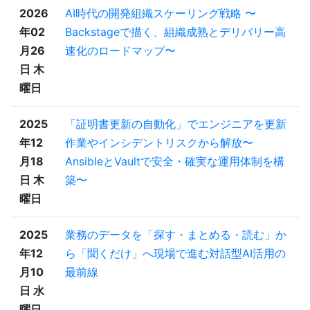
2026
AI時代の開発組織スケーリング戦略 〜
年02
Backstageで描く、組織成熟とデリバリー高
月26
速化のロードマップ〜
日 木
曜日
2025
「証明書更新の自動化」でエンジニアを更新
年12
作業やインシデントリスクから解放〜
月18
AnsibleとVaultで安全・確実な運用体制を構
日 木
築〜
曜日
2025
業務のデータを「探す・まとめる・読む」か
年12
ら「聞くだけ」へ現場で進む対話型AI活用の
月10
最前線
日 水
曜日