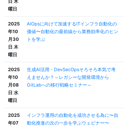
日 木
曜日
2025
AIOpsに向けて加速するITインフラ自動化の
年10
価値〜自動化の最前線から業務効率化のヒン
月30
トを学ぶ
日 木
曜日
2025
生成AI活用・DevSecOpsそろそろ本気で考
年10
えませんか？～レガシーな開発環境から
月08
GitLabへの移行戦略セミナー～
日 水
曜日
2025
インフラ運用の自動化を成功させる為に〜自
年07
動化推進の次の一歩を学ぶウェビナー〜