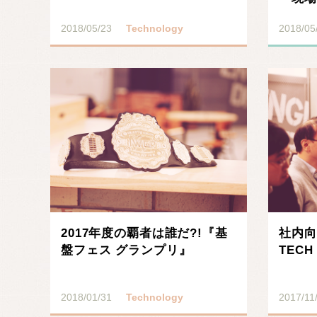
2018/05/23
Technology
2018/05
記事を読む
2017年度の覇者は誰だ?!『基
社内向
盤フェス グランプリ』
TECH 
2018/01/31
Technology
2017/11