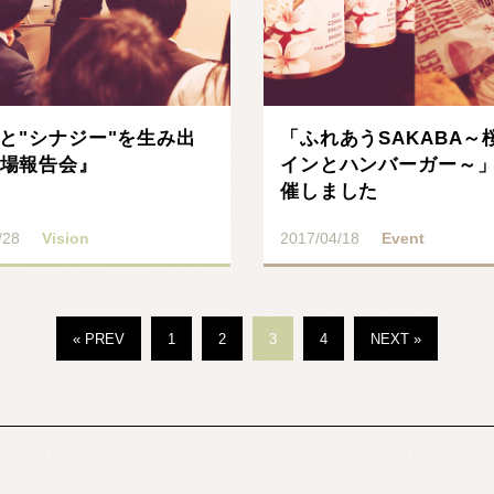
"と"シナジー"を生み出
「ふれあうSAKABA～
場報告会』
インとハンバーガー～
催しました
/28
Vision
2017/04/18
Event
« PREV
1
2
3
4
NEXT »