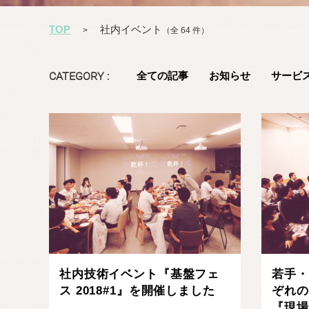
TOP
社内イベント
>
（全 64 件）
CATEGORY :
全ての記事
お知らせ
サービ
記事を読む
社内技術イベント『基盤フェ
若手・
ス 2018#1』を開催しました
ぞれの
『現場