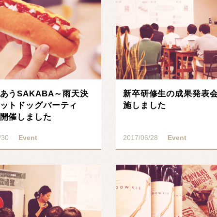
あうSAKABA～雨天決
新卒研修生の成果発表
ットドッグパーティ
施しました
開催しました
/30
Event
2017/06/28
Event