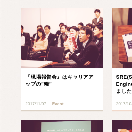
記事を読む
『現場報告会』はキャリアア
SRE(Si
ップの”糧”
Engi
ました
2017/11/07
Event
2017/10
記事を読む