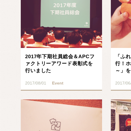
2017年下期社員総会＆APCフ
「ふれ
ァクトリーアワード表彰式を
行！ホ
行いました
～」を
2017/08/01
Event
2017/06
記事を読む