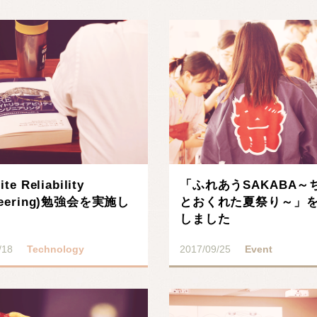
te Reliability
「ふれあうSAKABA～
neering)勉強会を実施し
とおくれた夏祭り～」
しました
/18
Technology
2017/09/25
Event