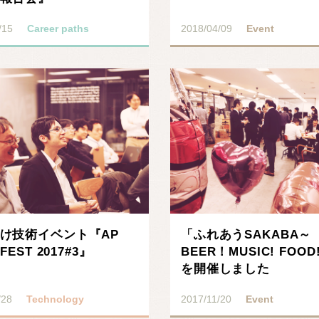
/15
Career paths
2018/04/09
Event
け技術イベント『AP
「ふれあうSAKABA～
FEST 2017#3』
BEER！MUSIC! FOO
を開催しました
/28
Technology
2017/11/20
Event