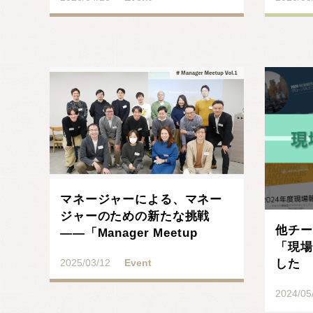
記事を読む
マネージャーによる、マネー
ジャーのための新たな挑戦
他チー
——「Manager Meetup
「現場
Vol.1」･･･
した
2025/03/12
Event
2024/05