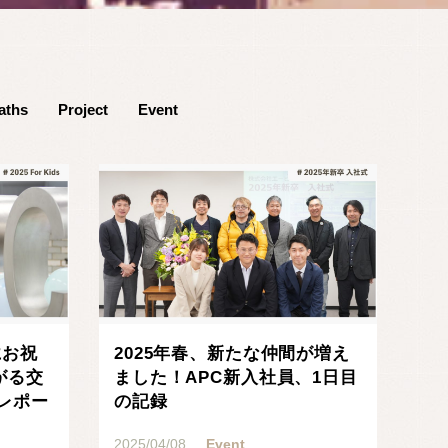
aths
Project
Event
にお祝
2025年春、新たな仲間が増え
がる交
ました！APC新入社員、1日目
'をレポー
の記録
2025/04/08
Event