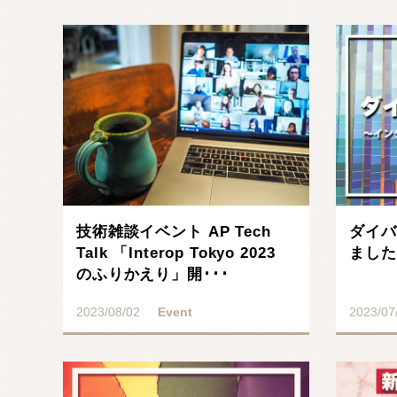
記事を読む
技術雑談イベント AP Tech
ダイバ
Talk 「Interop Tokyo 2023
ました
のふりかえり」開･･･
2023/08/02
Event
2023/07
記事を読む