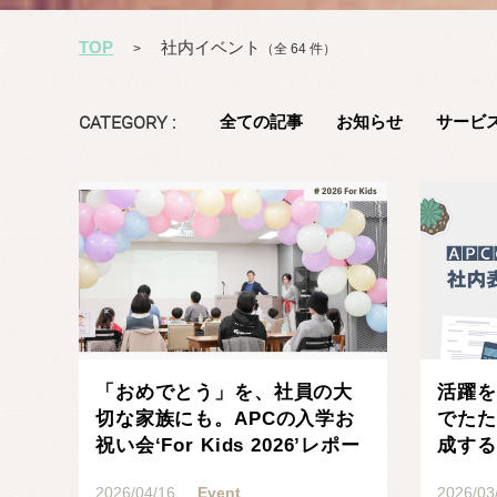
TOP
社内イベント
>
（全 64 件）
CATEGORY :
全ての記事
お知らせ
サービ
記事を読む
「おめでとう」を、社員の大
活躍を
切な家族にも。APCの入学お
でたた
祝い会‘For Kids 2026’レポー
成する
ト
2026/04/16
Event
2026/03