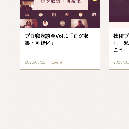
プロ職座談会Vol.1「ログ収
技術ブ
集・可視化」
し 勉
こう」
2021/03/22
Event
2020/08