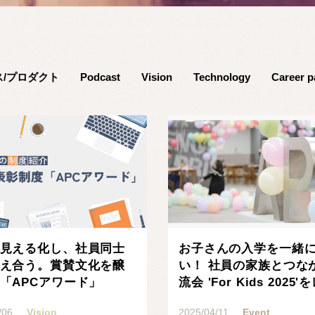
ス/プロダクト
Podcast
Vision
Technology
Career p
見える化し、社員同士
お子さんの入学を一緒
え合う。賞賛文化を醸
い！ 社員の家族とつな
「APCアワード」
流会 'For Kids 2025
ト
/06
Vision
2025/04/11
Event