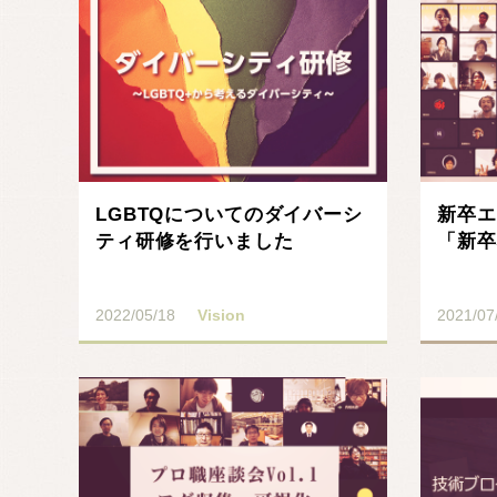
LGBTQについてのダイバーシ
新卒エ
ティ研修を行いました
「新卒
2022/05/18
Vision
2021/07
記事を読む