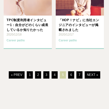
TPC制度利用者インタビュ
「HOP！ナビ」に当社エン
ー1：自分がどのくらい成長
ジニアのインタビューが掲
しているか知りたかった
載されました
2020/12/18
2020/12/17
Career paths
Career paths
« PREV
1
2
3
4
5
6
7
NEXT »