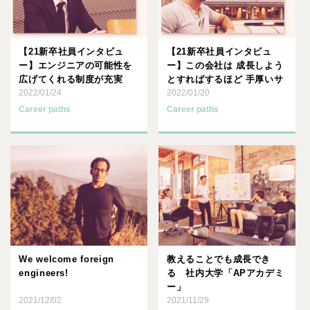
【21新卒社員インタビュ
【21新卒社員インタビュ
ー】エンジニアの可能性を
ー】この会社は 成長しよう
広げてくれる制度が充実
とすればするほど 手厚いサ
2022/01/24
ポートをしてくれる
2022/01/20
Career paths
Career paths
We welcome foreign
教えることでも成長でき
engineers!
る 社内大学「APアカデミ
ー」
2021/12/02
2021/11/29