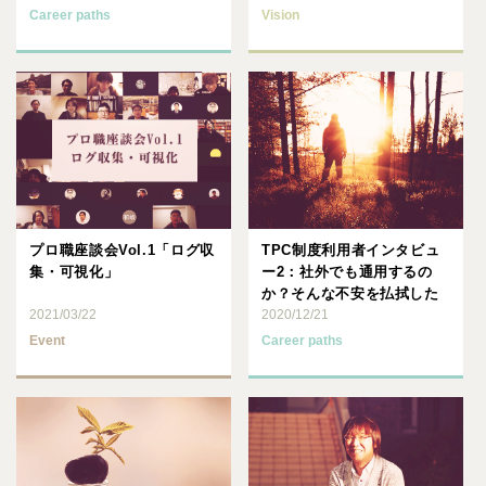
Career paths
Vision
プロ職座談会Vol.1「ログ収
TPC制度利用者インタビュ
集・可視化」
ー2：社外でも通用するの
か？そんな不安を払拭した
2021/03/22
かった
2020/12/21
Event
Career paths