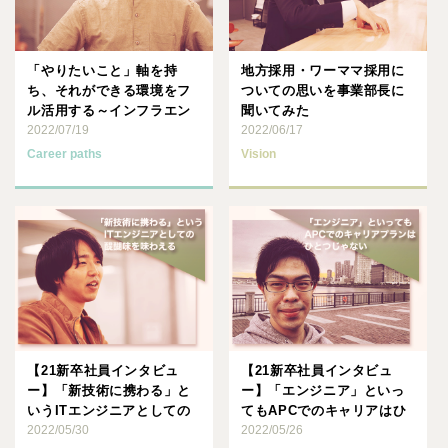
「やりたいこと」軸を持
地方採用・ワーママ採用に
ち、それができる環境をフ
ついての思いを事業部長に
ル活用する～インフラエン
聞いてみた
ジニアを経て、念願のソフ
2022/07/19
2022/06/17
トウェ･･･
Career paths
Vision
【21新卒社員インタビュ
【21新卒社員インタビュ
ー】「新技術に携わる」と
ー】「エンジニア」といっ
いうITエンジニアとしての
てもAPCでのキャリアはひ
醍醐味を味わえる
2022/05/30
とつじゃない
2022/05/26