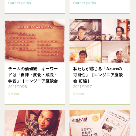
Career paths
Career paths
チームの価値観 キーワー
私たちが感じる「Azureの
ドは「自律・変化・成長・
可能性」［エンジニア座談
学習」［エンジニア座談会
会 前編］
後編］
2021/09/28
2021/09/27
Vision
Vision