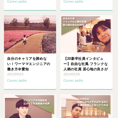
Career paths
Career paths
自分のキャリアを諦めな
【20新卒社員インタビュ
い！ワーママエンジニアの
ー】自由な社風 フランクな
働き方＠愛知
人柄の社員 居心地の良さが
2022/05/19
APC の魅力
2022/01/28
Career paths
Career paths