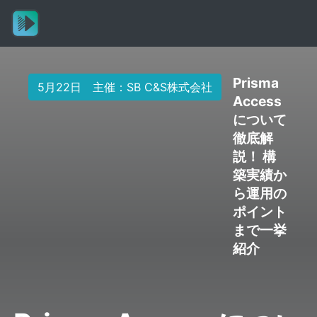
Prisma
5月22日 主催：SB C&S株式会社
Access
について
徹底解
説！ 構
築実績か
ら運用の
ポイント
まで一挙
紹介