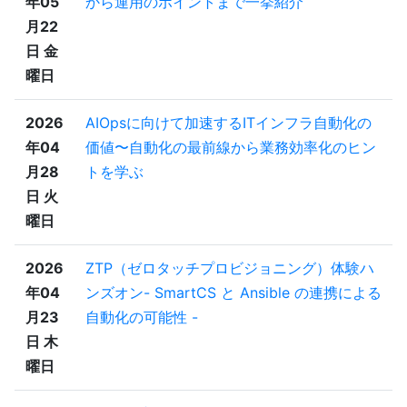
年05
から運用のポイントまで一挙紹介
月22
日 金
曜日
2026
AIOpsに向けて加速するITインフラ自動化の
年04
価値〜自動化の最前線から業務効率化のヒン
月28
トを学ぶ
日 火
曜日
2026
ZTP（ゼロタッチプロビジョニング）体験ハ
年04
ンズオン- SmartCS と Ansible の連携による
月23
自動化の可能性 -
日 木
曜日