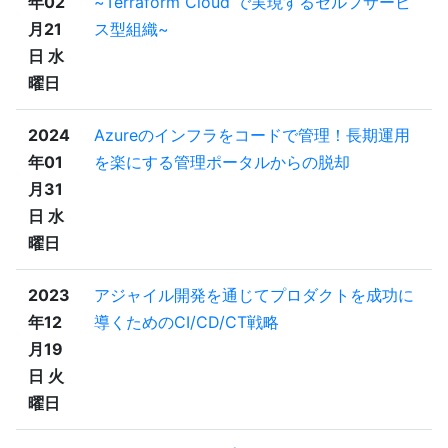
年02
~Terraform Cloud で実現するセルフサービ
月21
ス型組織~
日 水
曜日
2024
Azureのインフラをコードで管理！長期運用
年01
を楽にする管理ポータルからの脱却
月31
日 水
曜日
2023
アジャイル開発を通じてプロダクトを成功に
年12
導くためのCI/CD/CT戦略
月19
日 火
曜日