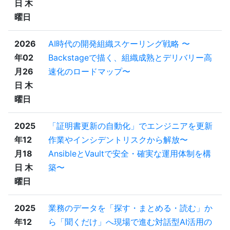
日 木
曜日
2026
AI時代の開発組織スケーリング戦略 〜
年02
Backstageで描く、組織成熟とデリバリー高
月26
速化のロードマップ〜
日 木
曜日
2025
「証明書更新の自動化」でエンジニアを更新
年12
作業やインシデントリスクから解放〜
月18
AnsibleとVaultで安全・確実な運用体制を構
日 木
築〜
曜日
2025
業務のデータを「探す・まとめる・読む」か
年12
ら「聞くだけ」へ現場で進む対話型AI活用の