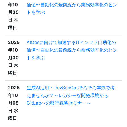
年10
価値〜自動化の最前線から業務効率化のヒン
月30
トを学ぶ
日 木
曜日
2025
AIOpsに向けて加速するITインフラ自動化の
年10
価値〜自動化の最前線から業務効率化のヒン
月30
トを学ぶ
日 木
曜日
2025
生成AI活用・DevSecOpsそろそろ本気で考
年10
えませんか？～レガシーな開発環境から
月08
GitLabへの移行戦略セミナー～
日 水
曜日