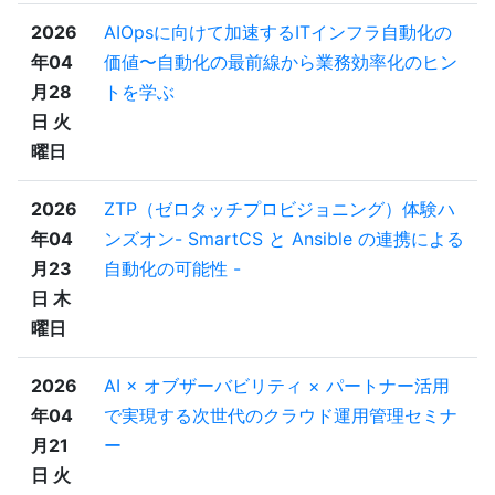
2026
AIOpsに向けて加速するITインフラ自動化の
年04
価値〜自動化の最前線から業務効率化のヒン
月28
トを学ぶ
日 火
曜日
2026
ZTP（ゼロタッチプロビジョニング）体験ハ
年04
ンズオン- SmartCS と Ansible の連携による
月23
自動化の可能性 -
日 木
曜日
2026
AI × オブザーバビリティ × パートナー活用
年04
で実現する次世代のクラウド運用管理セミナ
月21
ー
日 火