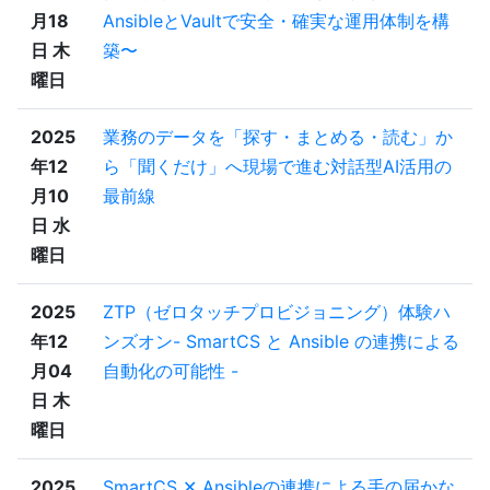
月18
AnsibleとVaultで安全・確実な運用体制を構
日 木
築〜
曜日
2025
業務のデータを「探す・まとめる・読む」か
年12
ら「聞くだけ」へ現場で進む対話型AI活用の
月10
最前線
日 水
曜日
2025
ZTP（ゼロタッチプロビジョニング）体験ハ
年12
ンズオン- SmartCS と Ansible の連携による
月04
自動化の可能性 -
日 木
曜日
2025
SmartCS ✕ Ansibleの連携による手の届かな