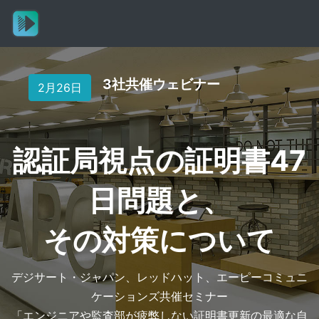
3社共催ウェビナー
2月26日
認証局視点の証明書47
日問題と、
その対策について
デジサート・ジャパン、レッドハット、エーピーコミュニ
ケーションズ共催セミナー
「エンジニアや監査部が疲弊しない証明書更新の最適な自